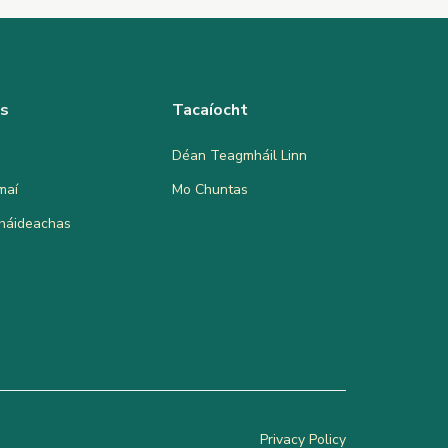
as
Tacaíocht
Déan Teagmháil Linn
maí
Mo Chuntas
bháideachas
Privacy Policy