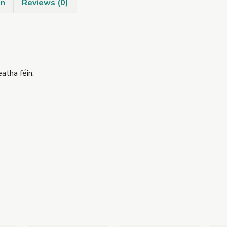
on
Reviews (0)
atha féin.