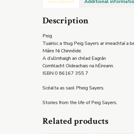
Description
Additional informati
Description
Peig
Tuairisc a thug Peig Sayers ar imeachtaí a be
Máire Ni Chinnéide.
A d’ullmhaigh an chéad Eagrán
Comhlacht Oideachais na hÉireann.
ISBN 0 86167 355 7
Scéalta as saol Pheig Sayers.
Stories from the life of Peig Sayers.
Related products