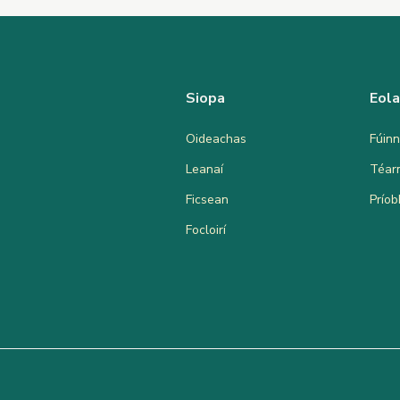
Siopa
Eol
Oideachas
Fúinn
Leanaí
Téar
Ficsean
Prío
Focloirí