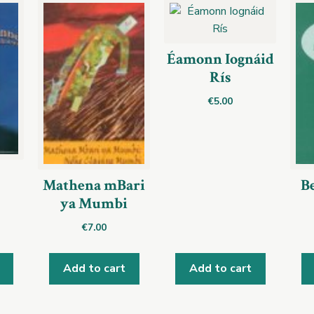
Éamonn Iognáid
Rís
€
5.00
Mathena mBari
Be
ya Mumbi
€
7.00
Add to cart
Add to cart