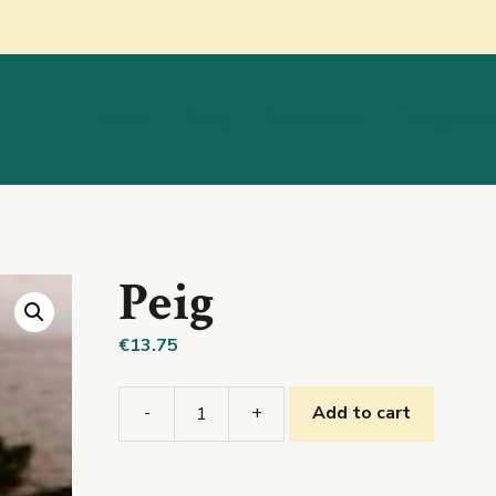
About
Shop
Education
Categorie
Peig
€
13.75
-
+
Add to cart
Peig
quantity