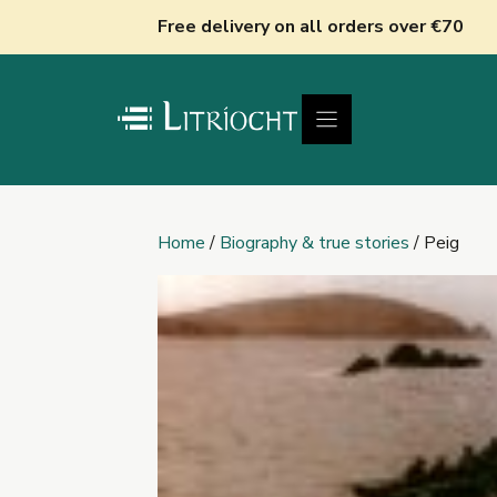
Skip
Free delivery on all orders over €70
to
content
Home
/
Biography & true stories
/ Peig