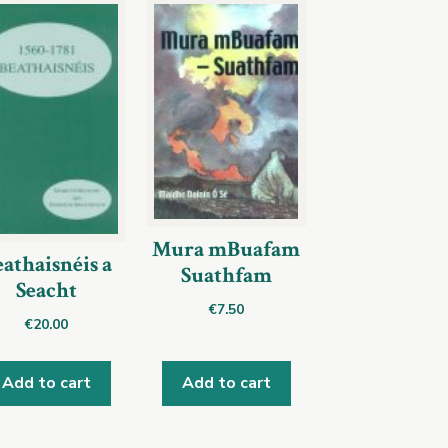
Mura mBuafam
athaisnéis a
Suathfam
Seacht
€
7.50
€
20.00
Add to cart
Add to cart