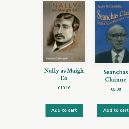
Nally as Maigh
Seanchas
Eo
Clainne
€
10.16
€
5.00
Add to cart
Add to cart