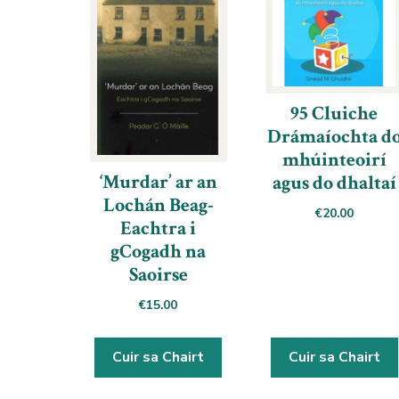
95 Cluiche
Drámaíochta d
mhúinteoirí
‘Murdar’ ar an
agus do dhaltaí
Lochán Beag-
€
20.00
Eachtra i
gCogadh na
Saoirse
€
15.00
Cuir sa Chairt
Cuir sa Chairt