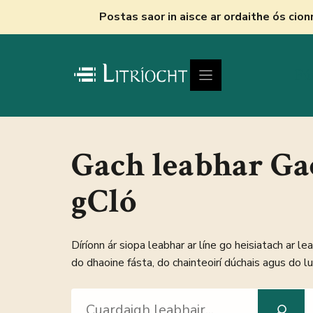
Skip
Postas saor in aisce ar ordaithe ós cio
to
content
Fú
Gach leabhar Gae
gCló
Díríonn ár siopa leabhar ar líne go heisiatach ar lea
do dhaoine fásta, do chainteoirí dúchais agus do 
Search