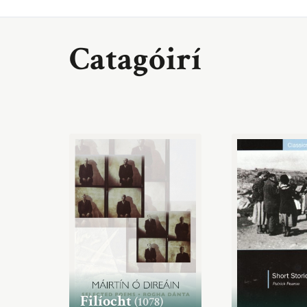
Catagóirí
Filíocht
(1078)