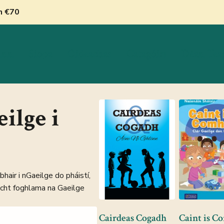
nn €70
inn
Siopa
Oideachas
Catagóirí
Déan Tea
ilge i
bhair i nGaeilge do pháistí,
lucht foghlama na Gaeilge
Cairdeas Cogadh
Caint is C