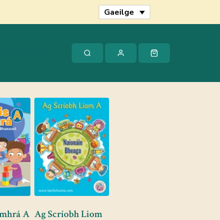
Gaeilge
gmháil Linn
omhrá A
Ag Scríobh Liom