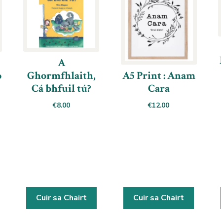
A
A5 Print : Anam
o
Ghormfhlaith,
Cara
Cá bhfuil tú?
€
12.00
€
8.00
Cuir sa Chairt
Cuir sa Chairt