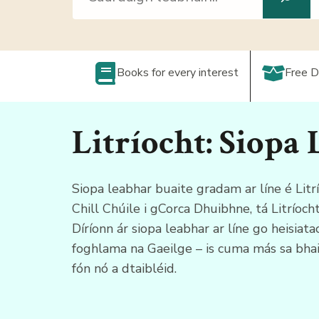
Books for every interest
Free D
Litríocht: Siopa
Siopa leabhar buaite gradam ar líne é Litrí
Chill Chúile i gCorca Dhuibhne, tá Litríoc
Díríonn ár siopa leabhar ar líne go heisiata
foghlama na Gaeilge – is cuma más sa bhail
fón nó a dtaibléid.