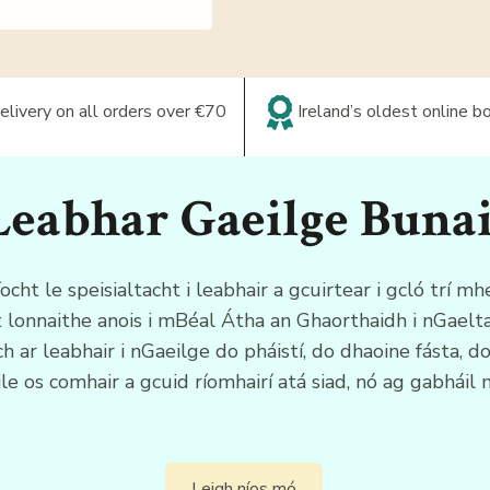
elivery on all orders over €70
Ireland’s oldest online 
 Leabhar Gaeilge Buna
ocht le speisialtacht i leabhair a gcuirtear i gcló trí 
ht lonnaithe anois i mBéal Átha an Ghaorthaidh i nGaelt
ch ar leabhair i nGaeilge do pháistí, do dhaoine fásta, d
e os comhair a gcuid ríomhairí atá siad, nó ag gabháil
Leigh níos mó