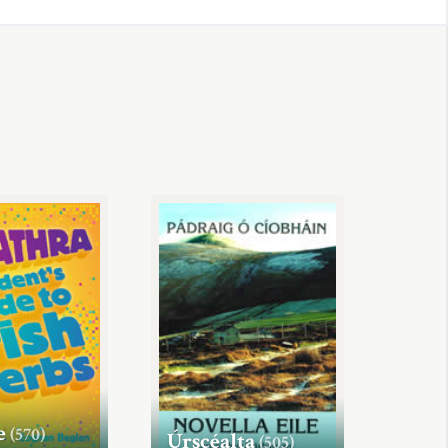
e
(570)
Úrscéalta
(505)