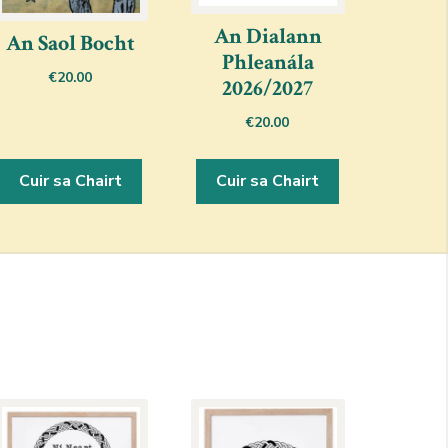
An Dialann
An Saol Bocht
Phleanála
€
20.00
2026/2027
€
20.00
Cuir sa Chairt
Cuir sa Chairt