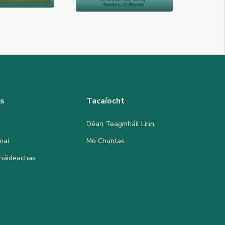
as
Tacaíocht
Déan Teagmháil Linn
maí
Mo Chuntas
bháideachas