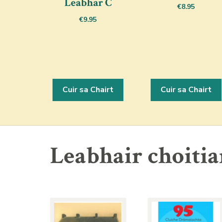
Leabhar C
€
8.95
€
9.95
Cuir sa Chairt
Cuir sa Chairt
Leabhair choitia