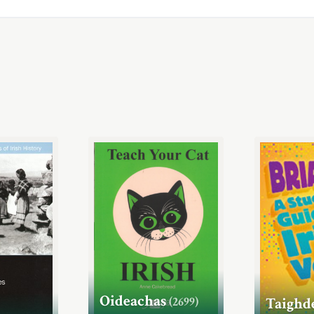
Oideachas
(2699)
Taighd