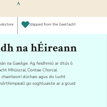
A
bookstore
Shipped from the Gaeltacht
idh na hÉireann
mheán na Gaeilge. Ag feidhmiú ar dtús ó
acht Mhúscraí, Contae Chorcaí.
o chainteoirí dúchais agus do lucht
 mórthimpeall go soghluaiste ar a gcuid