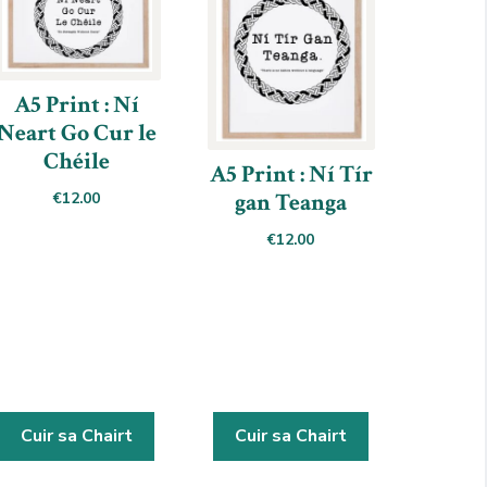
A5 Print : Ní
Neart Go Cur le
Chéile
A5 Print : Ní Tír
gan Teanga
€
12.00
€
12.00
Cuir sa Chairt
Cuir sa Chairt