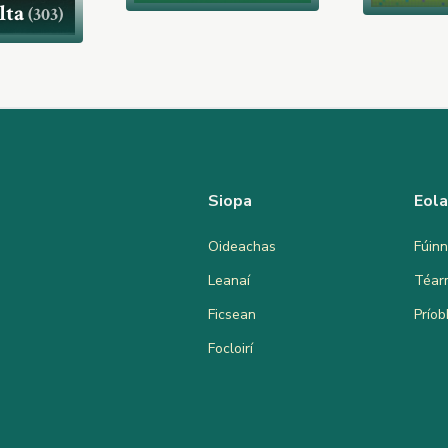
lta
(303)
Siopa
Eol
Oideachas
Fúinn
Leanaí
Téar
Ficsean
Prío
Focloirí