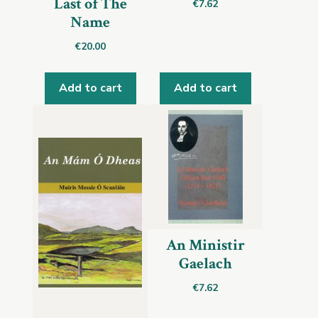
Last of The
€
7.62
Name
€
20.00
Add to cart
Add to cart
An Ministir
Gaelach
€
7.62