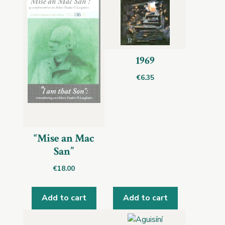
1969
€
6.35
“Mise an Mac
San”
€
18.00
Add to cart
Add to cart