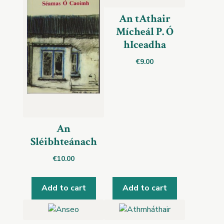
An tAthair
Mícheál P. Ó
hIceadha
€
9.00
An
Sléibhteánach
€
10.00
Add to cart
Add to cart