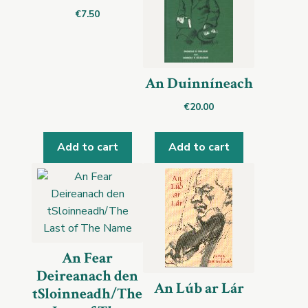
€
7.50
An Duinníneach
€
20.00
Add to cart
Add to cart
An Fear
Deireanach den
An Lúb ar Lár
tSloinneadh/The