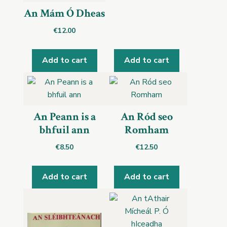
An Mám Ó Dheas
€
12.00
Add to cart
Add to cart
An Peann is a
An Ród seo
bhfuil ann
Romham
€
8.50
€
12.50
Add to cart
Add to cart