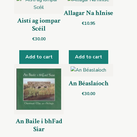
Allagar Na hInise
Aistí ag iompar
€
10.95
Scéil
€
30.00
Add to cart
Add to cart
An Béaslaíoch
€
30.00
An Baile i bhFad
Siar