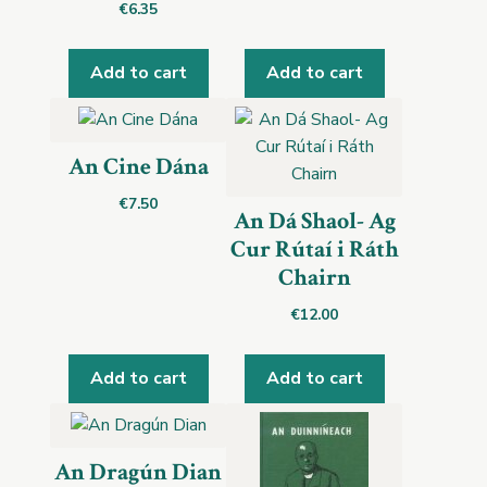
€
6.35
Add to cart
Add to cart
An Cine Dána
€
7.50
An Dá Shaol- Ag
Cur Rútaí i Ráth
Chairn
€
12.00
Add to cart
Add to cart
An Dragún Dian