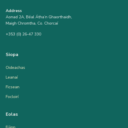
Address
Aonad 2A, Béal Átha’n Ghaorthaidh,
Maigh Chromtha, Co. Chorcaí
+353 (0) 26-47 330
Siopa
Oideachas
Leanaí
Ficsean
Focloirí
Eolas
Fúinn