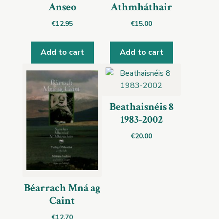
Anseo
Athmháthair
€
12.95
€
15.00
Add to cart
Add to cart
Beathaisnéis 8
1983-2002
€
20.00
Béarrach Mná ag
Caint
€
12.70