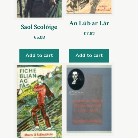
An Lúb ar Lár
Saol Scolóige
€
7.62
€
5.08
Add to cart
Add to cart