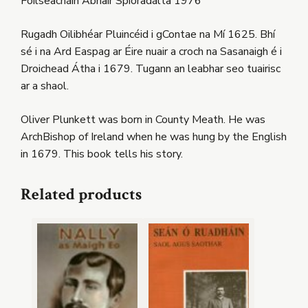
Foilseacháin Ábhair Spioradálta 1976
Rugadh Oilibhéar Pluincéid i gContae na Mí 1625. Bhí
sé i na Ard Easpag ar Éire nuair a croch na Sasanaigh é i
Droichead Átha i 1679. Tugann an leabhar seo tuairisc
ar a shaol.
Oliver Plunkett was born in County Meath. He was
ArchBishop of Ireland when he was hung by the English
in 1679. This book tells his story.
Related products