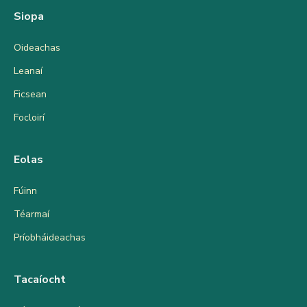
Siopa
Oideachas
Leanaí
Ficsean
Focloirí
Eolas
Fúinn
Téarmaí
Príobháideachas
Tacaíocht