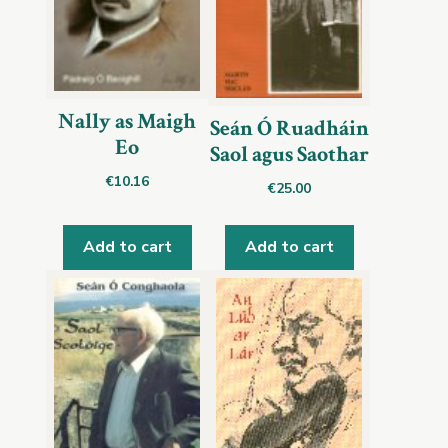
Nally as Maigh
Seán Ó Ruadháin
Eo
Saol agus Saothar
€
10.16
€
25.00
Add to cart
Add to cart