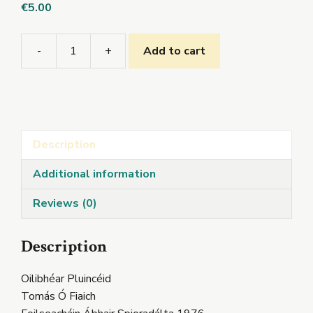
€
5.00
-
+
Add to cart
Oilibhéar
Pluincéid
quantity
Description
Additional information
Reviews (0)
Description
Oilibhéar Pluincéid
Tomás Ó Fiaich