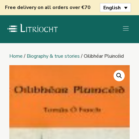
Skip
Free delivery on all orders over €70
English
to
content
Home
/
Biography & true stories
/ Oilibhéar Pluincéid