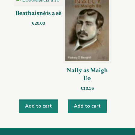
Beathaisnéis a sé
€
20.00
Nally as Maigh
Eo
€
10.16
Add to cart
Add to cart