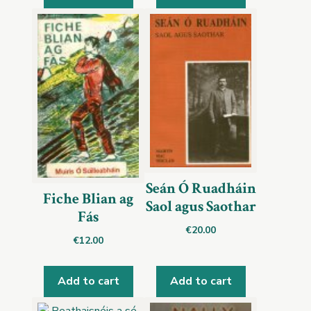
Seán Ó Ruadháin
Fiche Blian ag
Saol agus Saothar
Fás
€
20.00
€
12.00
Add to cart
Add to cart