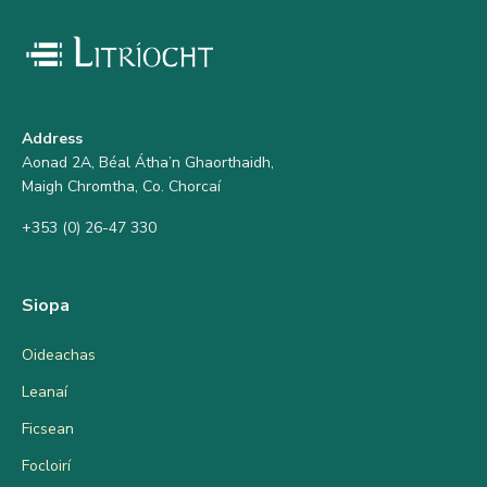
Address
Aonad 2A, Béal Átha’n Ghaorthaidh,
Maigh Chromtha, Co. Chorcaí
+353 (0) 26-47 330
Siopa
Oideachas
Leanaí
Ficsean
Focloirí