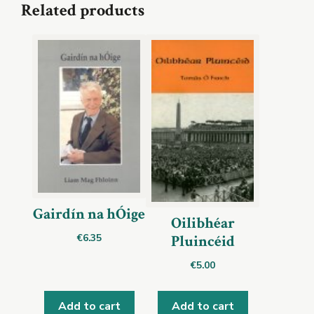
Related products
Gairdín na hÓige
Oilibhéar
Pluincéid
€
6.35
€
5.00
Add to cart
Add to cart