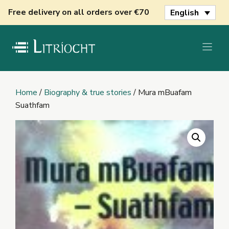
Skip
Free delivery on all orders over €70
English
to
content
Home
/
Biography & true stories
/ Mura mBuafam
Suathfam