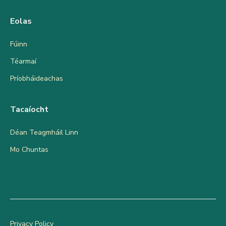
Eolas
Fúinn
Téarmaí
Príobháideachas
Tacaíocht
Déan Teagmháil Linn
Mo Chuntas
Privacy Policy