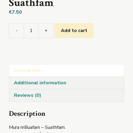
Suathfam
€
7.50
-
+
Add to cart
Mura
mBuafam
Suathfam
quantity
Description
Additional information
Reviews (0)
Description
Mura mBuafam – Suathfam.