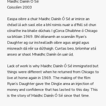
Maidhc Dainín Ó Sé
Coiscéim 2003
Easpa oibre a chuir Maidhc Dainín Ó Sé ar imirce an
chéad lá ach saol eile a bhí roimis nuair a d’fhill sé chun
cónaithe ina bhaile dúchais I gCorca Dhuibhne ó Chicago
sa bhliain 1969. Bhí déanamh an scannáin Ryan’s
Daughter ag cur instealladh oibre agus airgid agus
misneach dá réir sa dúthaigh. Cuntas beo, bríomhar atá
anseo ar shaol Mhaidhc Dainín ón uair úd.
Lack of work is why Maidhc Dainín Ó Sé immigrated but
things were different when he returned from Chicago to
live at home again in 1969. The making of the film
Ryan’s Daughter gave the Dingle area an injection of
money and confidence that has lasted to this day. This
is the story of Maidhc Dainín Ó Sé since that time.