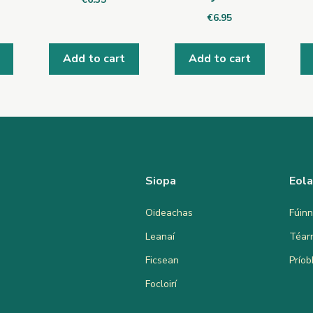
€
6.95
Add to cart
Add to cart
Siopa
Eol
Oideachas
Fúinn
Leanaí
Téar
Ficsean
Prío
Focloirí