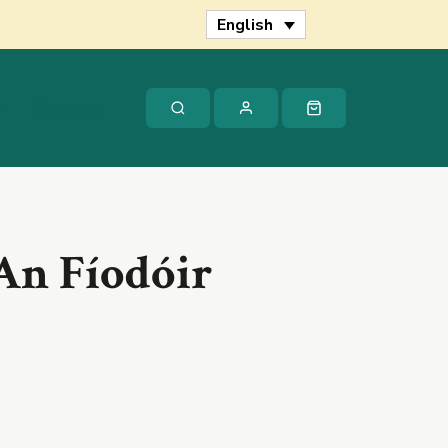
An
English
Fíodóir
Focal
quantity
s
Contact
 An Fíodóir