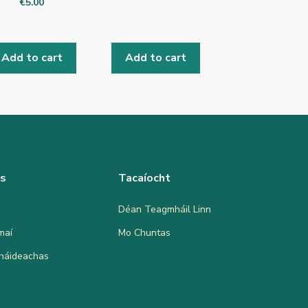
€
5.00
Add to cart
Add to cart
as
Tacaíocht
Déan Teagmháil Linn
maí
Mo Chuntas
bháideachas