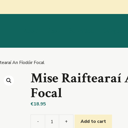
About
Shop
Education
Categorie
tearaí An Fíodóir Focal
Mise Raiftearaí
Focal
€
18.95
-
+
Add to cart
Mise