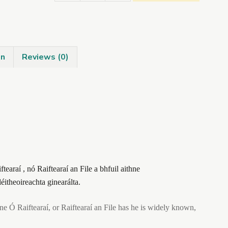
Raiftearaí
An
Fíodóir
Focal
on
Reviews (0)
quantity
earaí , nó Raiftearaí an File a bhfuil aithne
itheoireachta ginearálta.
 Ó Raiftearaí, or Raiftearaí an File has he is widely known,