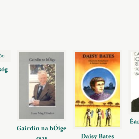
sóg
Éa
Gairdín na hÓige
Daisy Bates
€
6.35