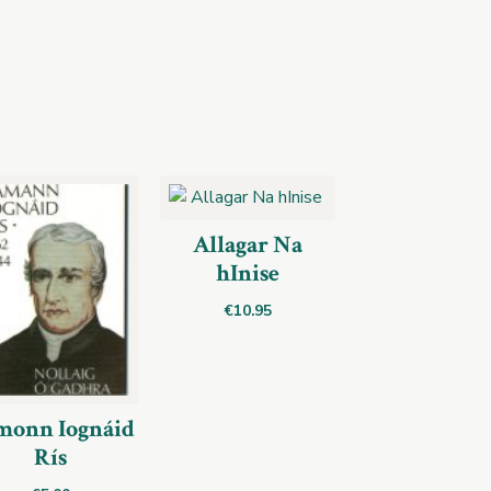
Allagar Na
hInise
€
10.95
monn Iognáid
Rís