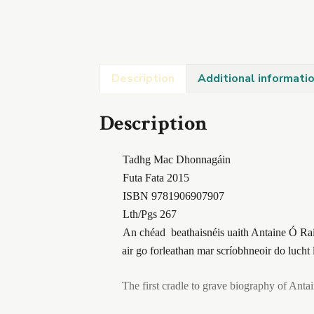
Description
Additional informati
Description
Tadhg Mac Dhonnagáin
Futa Fata 2015
ISBN 9781906907907
Lth/Pgs 26
7
An chéad beathaisnéis uaith Antaine Ó Raift
air go forleathan mar scríobhneoir do lucht lé
The first cradle to grave biography of Antaine