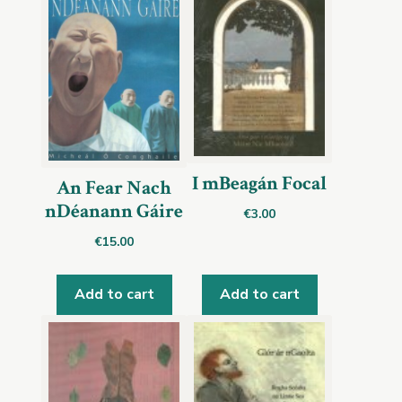
I mBeagán Focal
An Fear Nach
nDéanann Gáire
€
3.00
€
15.00
Add to cart
Add to cart