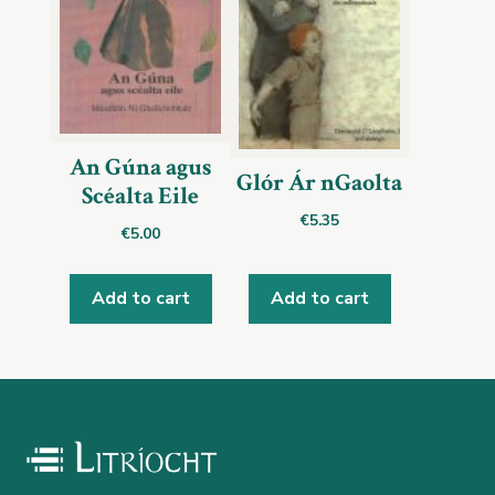
An Gúna agus
Glór Ár nGaolta
Scéalta Eile
€
5.35
€
5.00
Add to cart
Add to cart