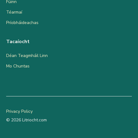
Fúinn
Téarmaí
Príobháideachas
Tacaíocht
Déan Teagmháil Linn
Mo Chuntas
Privacy Policy
© 2026 Litriocht.com
Add to cart
€
5.50