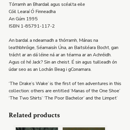
Tórramh an Bhardail agus scéalta eile
Cóil Learaí Ó Finneadha
An Gúm 1995
ISBN 1-85791-117-2
An bardal a ndearnadh a thórramh, Mánas na
leathbhróige, Séamaisín Úna, an Baitsiléara Bocht, gan
trácht ar an dá léine ná ar an téarma ar an Achréidh.
Agus cé hé Jack? Sin an cheist. É sin agus tuilleadh ón
údar seo as an Lochán Beag i gConamara.
‘The Drake’s Wake’ is the first of ten adventures in this
collection: others are entitled ‘Manas of the One Shoe’
‘The Two Shirts’ ‘The Poor Bachelor’ and the Limpet’
Related products