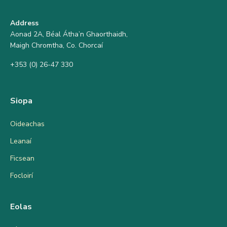
Address
Aonad 2A, Béal Átha’n Ghaorthaidh,
Maigh Chromtha, Co. Chorcaí
+353 (0) 26-47 330
Siopa
Oideachas
Leanaí
Ficsean
Focloirí
Eolas