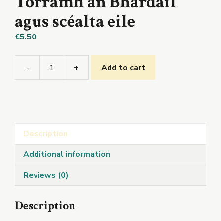
Tórramh an Bhardail
agus scéalta eile
€
5.50
-
+
Add to cart
Tórramh
an
Bhardail
agus
scéalta
Description
eile
quantity
Additional information
Reviews (0)
Description