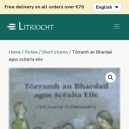
Skip
Free delivery on all orders over €70
English
to
content
Home
/
Fiction
/
Short stories
/ Tórramh an Bhardail
agus scéalta eile