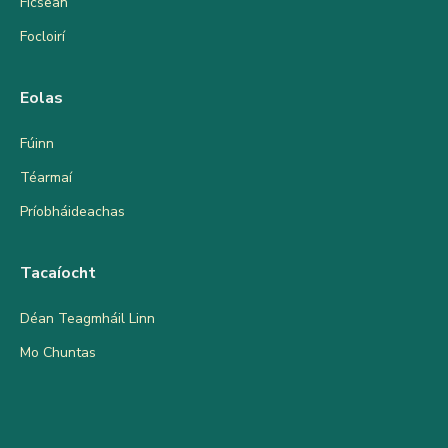
Ficsean
Focloirí
Eolas
Fúinn
Téarmaí
Príobháideachas
Tacaíocht
Déan Teagmháil Linn
Mo Chuntas