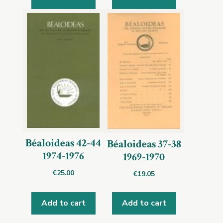
Béaloideas 42-44
Béaloideas 37-38
1974-1976
1969-1970
€
25.00
€
19.05
Add to cart
Add to cart