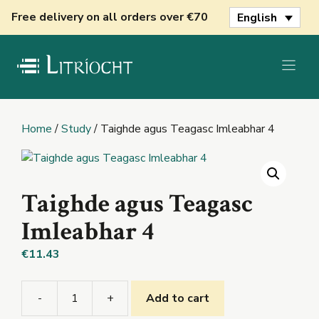
Skip
Free delivery on all orders over €70
English
to
content
Home
/
Study
/ Taighde agus Teagasc Imleabhar 4
Taighde agus Teagasc
Imleabhar 4
€
11.43
-
+
Add to cart
Taighde