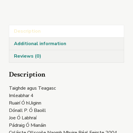
agus
Teagasc
Imleabhar
4
Description
quantity
Additional information
Reviews (0)
Description
Taighde agus Teagasc
Imleabhar 4
Ruairí Ó hUiginn
Dónall P. Ó Baoill
Joe Ó Labhraí
Pádraig Ó Mianáin
Coláiste Ollscoile Naomh Mhuire Béal Feirste 2004