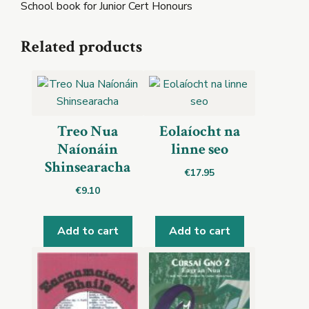
School book for Junior Cert Honours
Related products
Treo Nua
Eolaíocht na
Naíonáin
linne seo
Shinsearacha
€
17.95
€
9.10
Add to cart
Add to cart