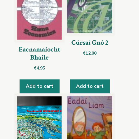
Cúrsaí Gnó 2
Eacnamaíocht
€
12.00
Bhaile
€
4.95
Add to cart
Add to cart