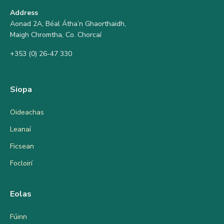
Address
Aonad 2A, Béal Átha’n Ghaorthaidh,
Maigh Chromtha, Co. Chorcaí
+353 (0) 26-47 330
Siopa
Oideachas
Leanaí
Ficsean
Focloirí
Eolas
Fúinn