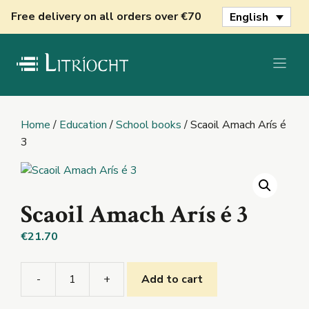
Skip
Free delivery on all orders over €70
English
to
content
Home
/
Education
/
School books
/ Scaoil Amach Arís é
3
Scaoil Amach Arís é 3
€
21.70
-
+
Add to cart
Scaoil
Amach