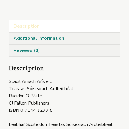
Arís
é
3
Description
quantity
Additional information
Reviews (0)
Description
Scaoil Amach Arís é 3
Teastas Sóisearach Ardleibhéal
Ruaidhrí O Báille
CJ Fallon Publishers
ISBN 0 7144 1277 5
Leabhar Scoile don Teastas Sóisearach Ardleibhéal