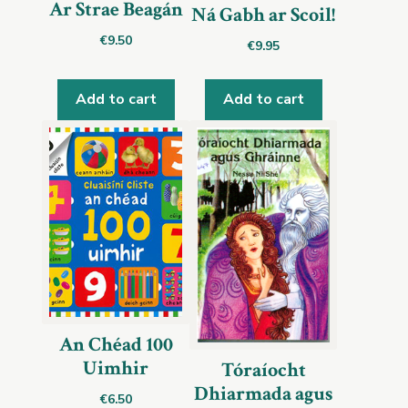
Ar Strae Beagán
Ná Gabh ar Scoil!
€
9.50
€
9.95
Add to cart
Add to cart
An Chéad 100
Uimhir
Tóraíocht
Dhiarmada agus
€
6.50