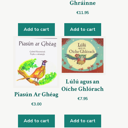
Ghráinne
€
11.95
Add to cart
Add to cart
Lúlú agus an
Oíche Ghlórach
Piasún Ar Ghéag
€
7.95
€
3.00
Add to cart
Add to cart