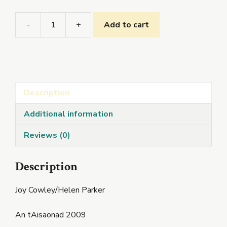
-
+
Add to cart
Pógaí
Frog
agus
na
Ba/Cosa,
Description
Is
Cosúil
Additional information
quantity
Reviews (0)
Description
Joy Cowley/Helen Parker
An tAisaonad 2009