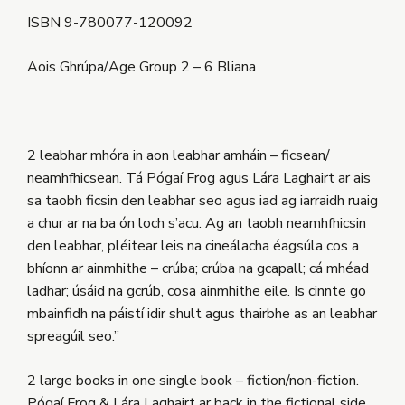
ISBN 9-780077-120092
Aois Ghrúpa/Age Group 2 – 6 Bliana
2 leabhar mhóra in aon leabhar amháin – ficsean/
neamhfhicsean. Tá Pógaí Frog agus Lára Laghairt ar ais
sa taobh ficsin den leabhar seo agus iad ag iarraidh ruaig
a chur ar na ba ón loch s’acu. Ag an taobh neamhfhicsin
den leabhar, pléitear leis na cineálacha éagsúla cos a
bhíonn ar ainmhithe – crúba; crúba na gcapall; cá mhéad
ladhar; úsáid na gcrúb, cosa ainmhithe eile. Is cinnte go
mbainfidh na páistí idir shult agus thairbhe as an leabhar
spreagúil seo.”
2 large books in one single book – fiction/non-fiction.
Pógaí Frog & Lára Laghairt ar back in the fictional side