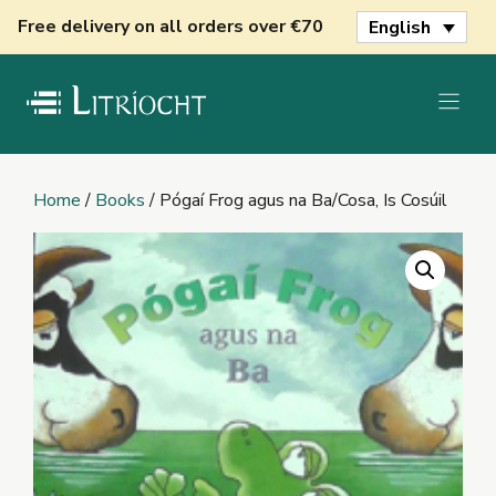
Skip
Free delivery on all orders over €70
English
to
content
Home
/
Books
/ Pógaí Frog agus na Ba/Cosa, Is Cosúil