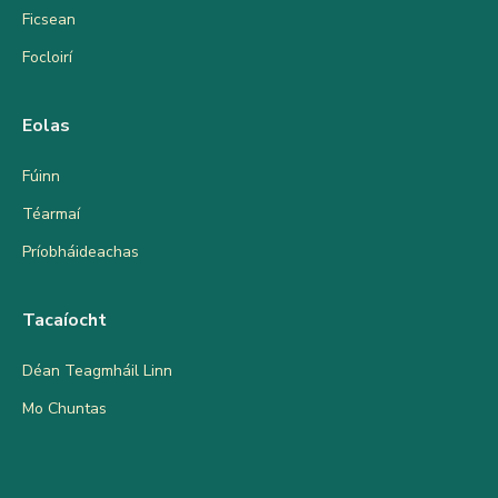
Ficsean
Focloirí
Eolas
Fúinn
Téarmaí
Príobháideachas
Tacaíocht
Déan Teagmháil Linn
Mo Chuntas