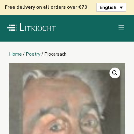
Skip
Free delivery on all orders over €70
English
to
content
Home
/
Poetry
/ Piocarsach