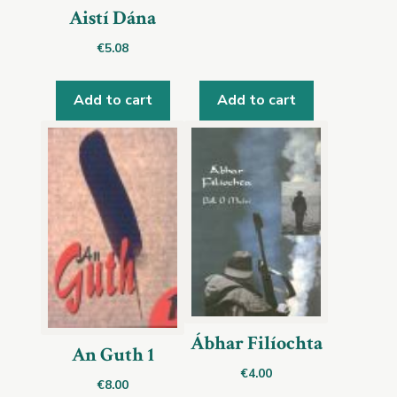
Aistí Dána
€
5.08
Add to cart
Add to cart
Ábhar Filíochta
An Guth 1
€
4.00
€
8.00