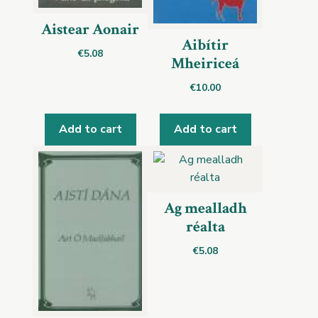
Aistear Aonair
Aibítir
€
5.08
Mheiriceá
€
10.00
Add to cart
Add to cart
Ag mealladh
réalta
€
5.08