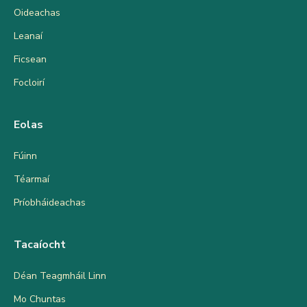
Oideachas
Leanaí
Ficsean
Focloirí
Eolas
Fúinn
Téarmaí
Príobháideachas
Tacaíocht
Déan Teagmháil Linn
Mo Chuntas