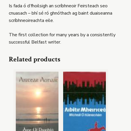
Is fada ó d’fhoilsigh an scríbhneoir Feirsteach seo
cnuasach – bhí sé ró ghnóthach ag baint duaiseanna
scríbhneoireachta eile.
The first collection for many years by a consistently
successful Belfast writer.
Related products