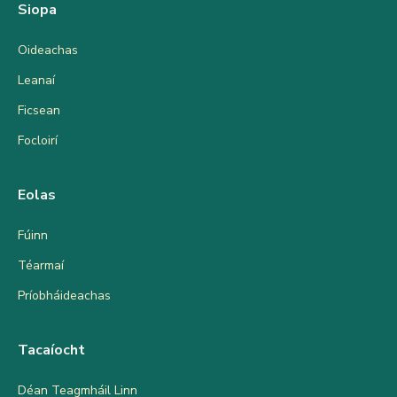
Siopa
Oideachas
Leanaí
Ficsean
Focloirí
Eolas
Fúinn
Téarmaí
Príobháideachas
Tacaíocht
Déan Teagmháil Linn