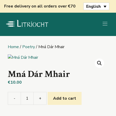
Skip
Free delivery on all orders over €70
English
to
content
Home
/
Poetry
/ Mná Dár Mhair
Mná Dár Mhair
€
10.00
-
+
Add to cart
Mná
Dár
Mhair