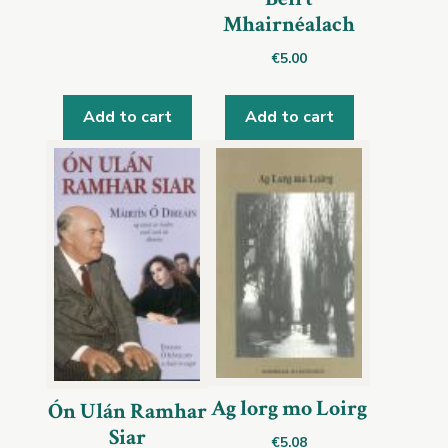
Mhairnéalach
€
5.00
Add to cart
Add to cart
Ag lorg mo Loirg
Ón Ulán Ramhar
Siar
€
5.08