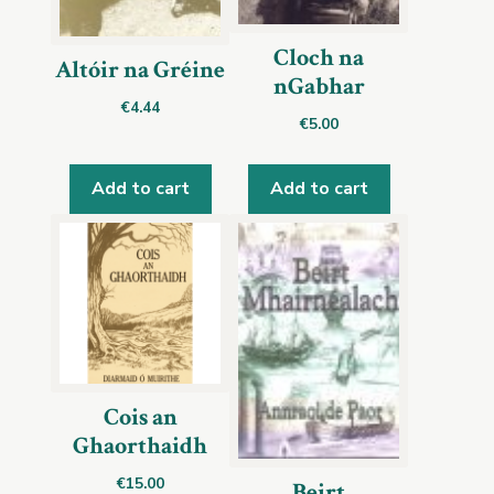
Cloch na
Altóir na Gréine
nGabhar
€
4.44
€
5.00
Add to cart
Add to cart
Cois an
Ghaorthaidh
€
15.00
Beirt