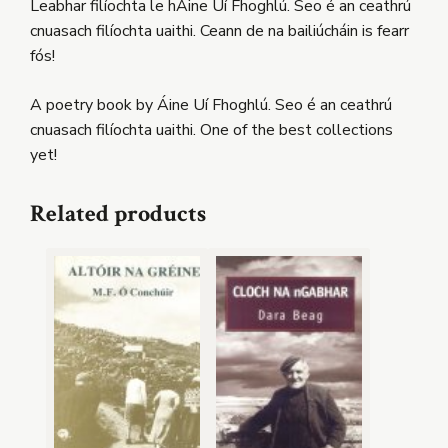
Leabhar filíochta le hÁine Uí Fhoghlú. Seo é an ceathrú
cnuasach filíochta uaithi. Ceann de na bailiúcháin is fearr
fós!
A poetry book by Áine Uí Fhoghlú. Seo é an ceathrú
cnuasach filíochta uaithi. One of the best collections
yet!
Related products