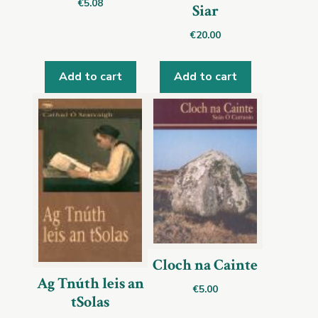
€
5.08
Siar
€
20.00
Add to cart
Add to cart
Cloch na Cainte
Ag Tnúth leis an
€
5.00
tSolas