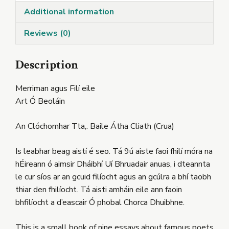
Additional information
Reviews (0)
Description
Merriman agus Filí eile
Art Ó Beoláin
An Clóchomhar Tta,. Baile Átha Cliath (Crua)
Is leabhar beag aistí é seo. Tá 9ú aiste faoi fhilí móra na
hÉireann ó aimsir Dháibhí Uí Bhruadair anuas, i dteannta
le cur síos ar an gcuid filíocht agus an gcúlra a bhí taobh
thiar den fhilíocht. Tá aisti amháin eile ann faoin
bhfilíocht a d’eascair Ó phobal Chorca Dhuibhne.
This is a small book of nine essays,about famous poets