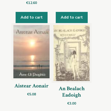
€
12.60
Add to cart
Add to cart
Aistear Aonair
An Bealach
Eadoigh
€
5.08
€
3.00