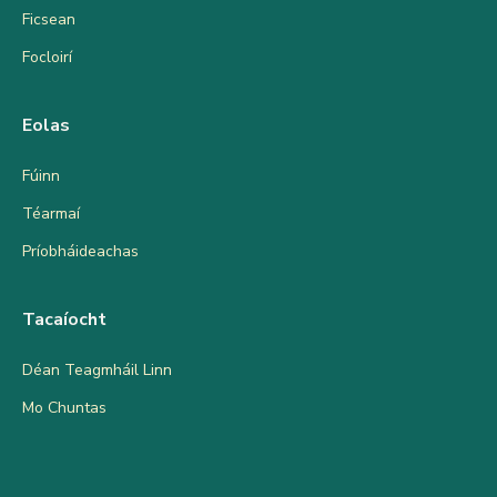
Ficsean
Focloirí
Eolas
Fúinn
Téarmaí
Príobháideachas
Tacaíocht
Déan Teagmháil Linn
Mo Chuntas