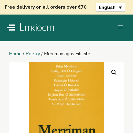
Skip
Free delivery on all orders over €70
English
to
content
Home
/
Poetry
/ Merriman agus Fili eile