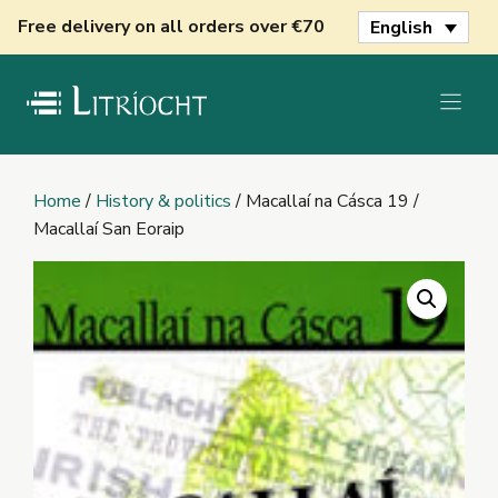
Skip
Free delivery on all orders over €70
English
to
content
Home
/
History & politics
/ Macallaí na Cásca 19 /
Macallaí San Eoraip