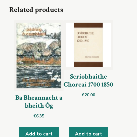
Related products
Scríobhaithe
Chorcaí 1700 1850
€
20.00
Ba Bheannacht a
bheith Óg
€
6.35
Add to cart
Add to cart