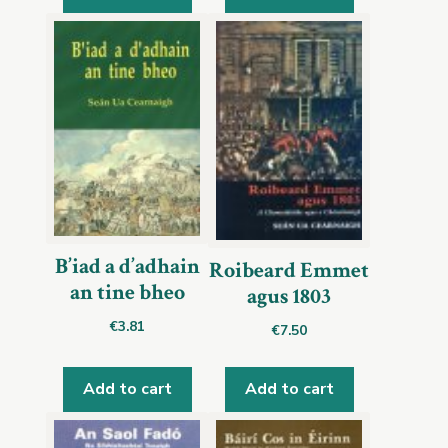
B’iad a d’adhain
Roibeard Emmet
an tine bheo
agus 1803
€
3.81
€
7.50
Add to cart
Add to cart