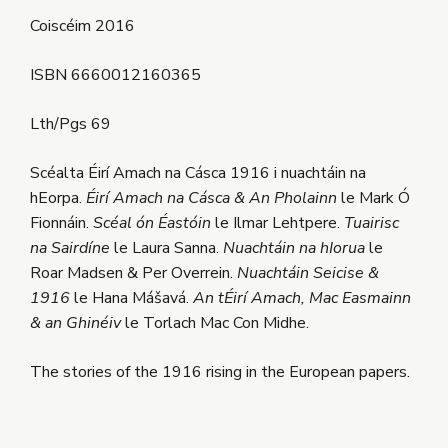
Coiscéim 2016
ISBN 6660012160365
Lth/Pgs 69
Scéalta Éirí Amach na Cásca 1916 i nuachtáin na
hEorpa.
Éirí Amach na Cásca & An Pholainn
le Mark Ó
Fionnáin.
Scéal ón Éastóin
le Ilmar Lehtpere.
Tuairisc
na Sairdíne
le Laura Sanna.
Nuachtáin na hIorua
le
Roar Madsen & Per Overrein.
Nuachtáin Seicise &
1916
le Hana Mášavá.
An tÉirí Amach, Mac Easmainn
& an Ghinéiv
le Torlach Mac Con Midhe.
The stories of the 1916 rising in the European papers.