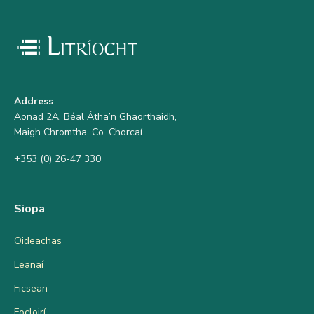
Address
Aonad 2A, Béal Átha’n Ghaorthaidh,
Maigh Chromtha, Co. Chorcaí
+353 (0) 26-47 330
Siopa
Oideachas
Leanaí
Ficsean
Focloirí