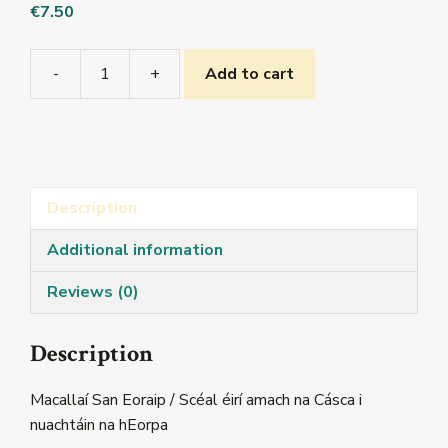
€
7.50
-
+
Add to cart
Macallaí
na
Cásca
19
/
Description
Macallaí
San
Additional information
Eoraip
quantity
Reviews (0)
Description
Macallaí San Eoraip / Scéal éirí amach na Cásca i
nuachtáin na hEorpa