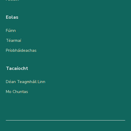
Eolas
Fúinn
Téarmaí
Príobháideachas
Tacaíocht
Déan Teagmháil Linn
Mo Chuntas