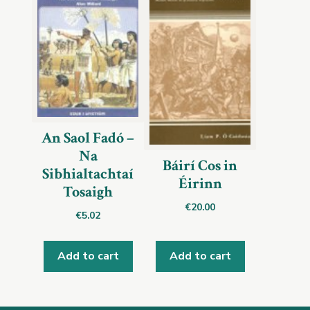
An Saol Fadó –
Na
Báirí Cos in
Sibhialtachtaí
Éirinn
Tosaigh
€
20.00
€
5.02
Add to cart
Add to cart