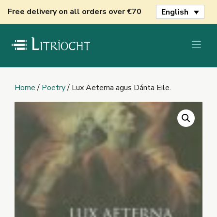
Skip
Free delivery on all orders over €70
English
to
content
Home
/
Poetry
/ Lux Aeterna agus Dánta Eile.