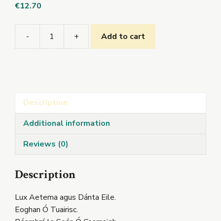
€
12.70
-
+
Add to cart
Lux
Aeterna
agus
Dánta
Eile.
Description
quantity
Additional information
Reviews (0)
Description
Lux Aeterna agus Dánta Eile.
Eoghan Ó Tuairisc.