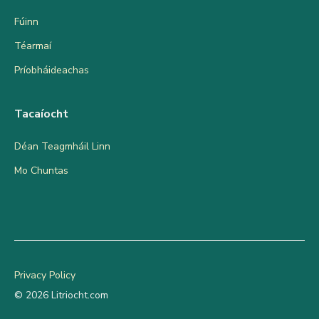
Fúinn
Téarmaí
Príobháideachas
Tacaíocht
Déan Teagmháil Linn
Mo Chuntas
Privacy Policy
© 2026 Litriocht.com
Add to cart
€
12.70