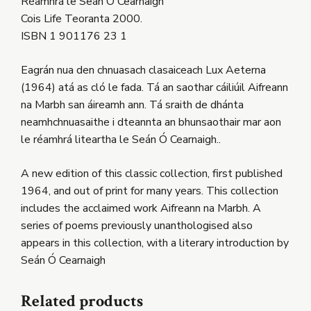
Réamhrá le Seán Ó Cearnaigh
Cois Life Teoranta 2000.
ISBN 1 901176 23 1
Eagrán nua den chnuasach clasaiceach Lux Aeterna
(1964) atá as cló le fada. Tá an saothar cáiliúil Aifreann
na Marbh san áireamh ann. Tá sraith de dhánta
neamhchnuasaithe i dteannta an bhunsaothair mar aon
le réamhrá liteartha le Seán Ó Cearnaigh..
A new edition of this classic collection, first published
1964, and out of print for many years. This collection
includes the acclaimed work Aifreann na Marbh. A
series of poems previously unanthologised also
appears in this collection, with a literary introduction by
Seán Ó Cearnaigh
Related products