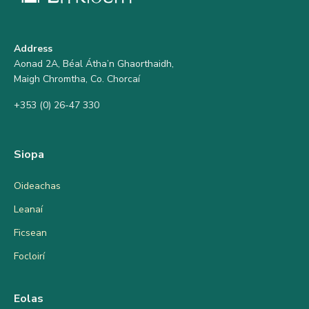
Address
Aonad 2A, Béal Átha’n Ghaorthaidh,
Maigh Chromtha, Co. Chorcaí
+353 (0) 26-47 330
Siopa
Oideachas
Leanaí
Ficsean
Focloirí
Eolas