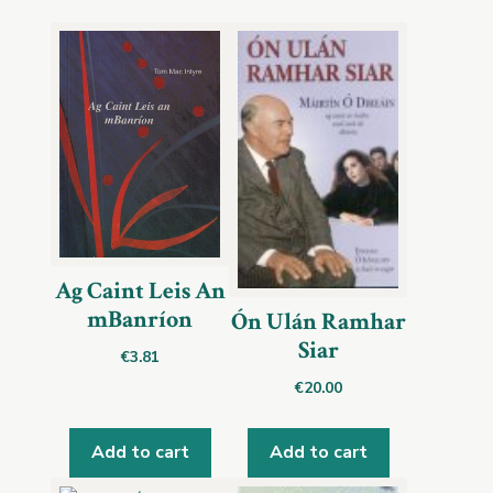
Ag Caint Leis An
mBanríon
Ón Ulán Ramhar
Siar
€
3.81
€
20.00
Add to cart
Add to cart