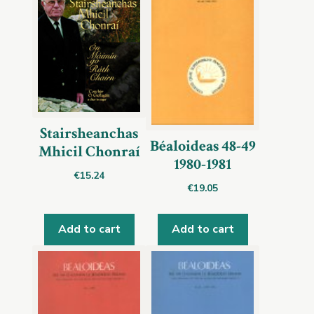
Stairsheanchas
Béaloideas 48-49
Mhicil Chonraí
1980-1981
€
15.24
€
19.05
Add to cart
Add to cart