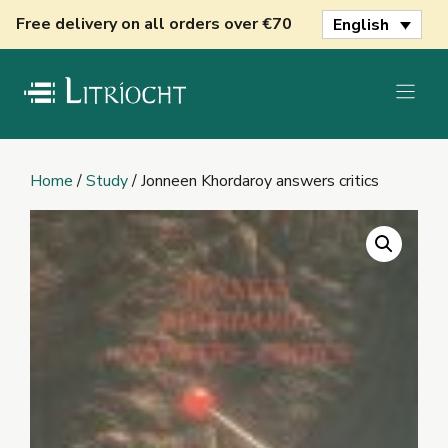
Skip
Free delivery on all orders over €70
English
to
content
Home
/
Study
/ Jonneen Khordaroy answers critics