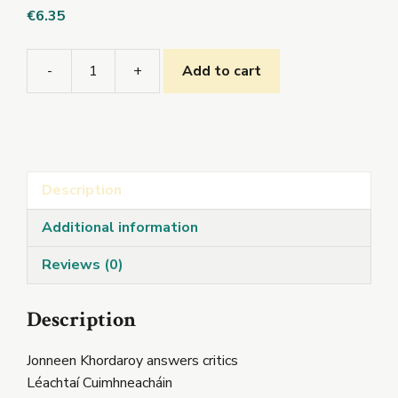
€
6.35
-
+
Add to cart
Jonneen
Khordaroy
answers
critics
quantity
Description
Additional information
Reviews (0)
Description
Jonneen Khordaroy answers critics
Léachtaí Cuimhneacháin