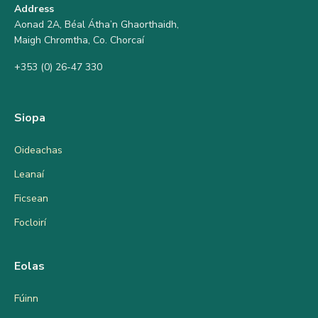
Address
Aonad 2A, Béal Átha’n Ghaorthaidh,
Maigh Chromtha, Co. Chorcaí
+353 (0) 26-47 330
Siopa
Oideachas
Leanaí
Ficsean
Focloirí
Eolas
Fúinn