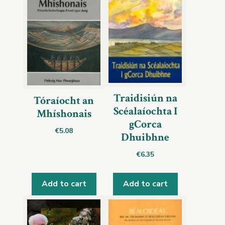
Traidisiún na
Tóraíocht an
Scéalaíochta I
Mhíshonais
gCorca
€
5.08
Dhuibhne
€
6.35
Add to cart
Add to cart