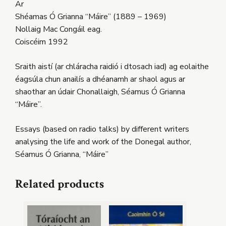
Ar
Shéamas Ó Grianna “Máire” (1889 – 1969)
Nollaig Mac Congáil eag.
Coiscéim 1992
Sraith aistí (ar chláracha raidió i dtosach iad) ag eolaithe
éagsúla chun anailís a dhéanamh ar shaol agus ar
shaothar an údair Chonallaigh, Séamus Ó Grianna
“Máire”.
Essays (based on radio talks) by different writers
analysing the life and work of the Donegal author,
Séamus Ó Grianna, “Máire”
Related products