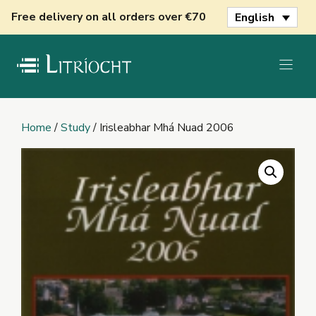
Skip
Free delivery on all orders over €70
English
to
content
Home
/
Study
/ Irisleabhar Mhá Nuad 2006