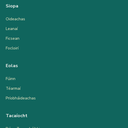
Siopa
Oideachas
Leanaí
Ficsean
Focloirí
Eolas
Fúinn
Téarmaí
Príobháideachas
Tacaíocht