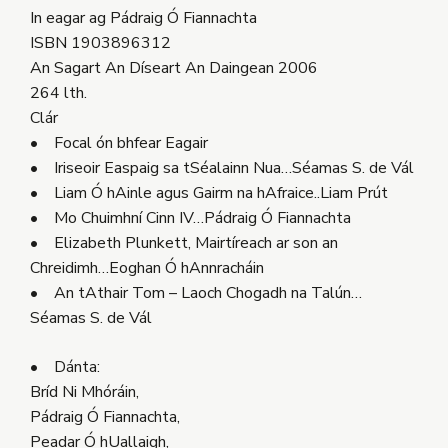
In eagar ag Pádraig Ó Fiannachta
ISBN 1903896312
An Sagart An Díseart An Daingean 2006
264 lth.
Clár
• Focal ón bhfear Eagair
• Iriseoir Easpaig sa tSéalainn Nua…Séamas S. de Vál
• Liam Ó hAinle agus Gairm na hAfraice..Liam Prút
• Mo Chuimhní Cinn IV…Pádraig Ó Fiannachta
• Elizabeth Plunkett, Mairtíreach ar son an
Chreidimh…Eoghan Ó hAnnracháin
• An tAthair Tom – Laoch Chogadh na Talún…
Séamas S. de Vál
• Dánta:
Bríd Ni Mhóráin,
Pádraig Ó Fiannachta,
Peadar Ó hUallaigh,