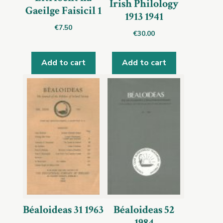
Irish Philology
Gaeilge Faisicil 1
1913 1941
€
7.50
€
30.00
Add to cart
Add to cart
Béaloideas 31 1963
Béaloideas 52
1984