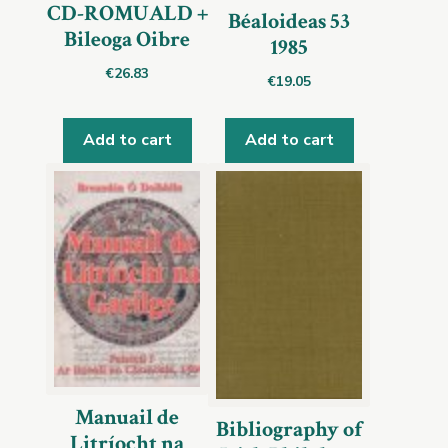
CD-ROMUALD +
Béaloideas 53
Bileoga Oibre
1985
€
26.83
€
19.05
Add to cart
Add to cart
Manuail de
Bibliography of
Litríocht na