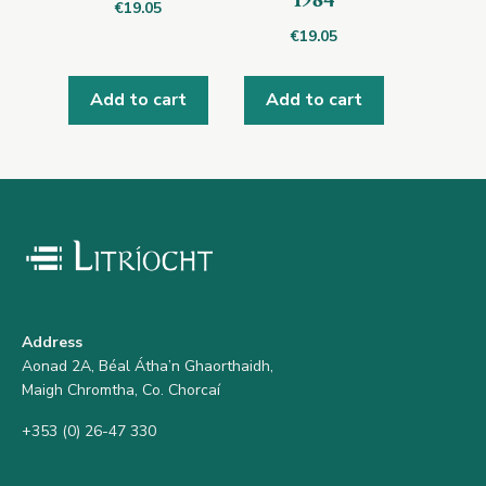
€
19.05
€
19.05
Add to cart
Add to cart
Address
Aonad 2A, Béal Átha’n Ghaorthaidh,
Maigh Chromtha, Co. Chorcaí
+353 (0) 26-47 330