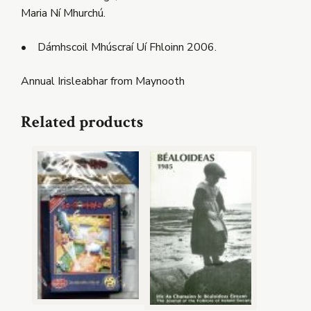
Maria Ní Mhurchú.
• Dámhscoil Mhúscraí Uí Fhloinn 2006.
Annual Irisleabhar from Maynooth
Related products