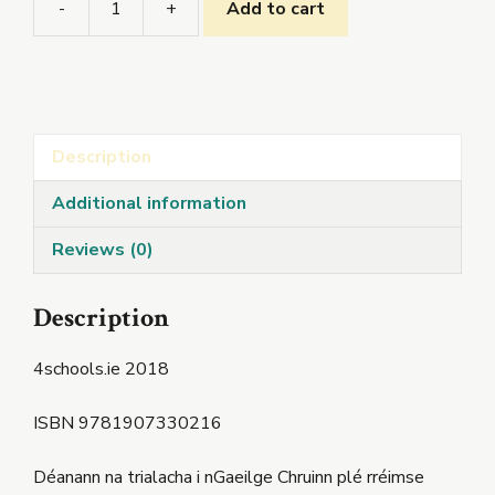
-
+
Add to cart
Gaeilge
Chruinn
3
quantity
Description
Additional information
Reviews (0)
Description
4schools.ie 2018
ISBN 9781907330216
Déanann na trialacha i nGaeilge Chruinn plé rréimse