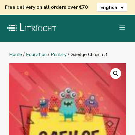
Skip
Free delivery on all orders over €70
English
to
content
Home
/
Education
/
Primary
/ Gaeilge Chruinn 3