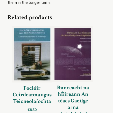
them in the longer term.
Related products
Bunreacht na
Foclóir
hÉireann An
Ceirdeanna agus
téacs Gaeilge
Teicneolaíochta
arna
€
8.50