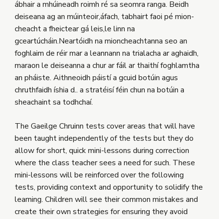
ábhair a mhúineadh roimh ré sa seomra ranga. Beidh
deiseana ag an múinteoir,áfach, tabhairt faoi pé mion-
cheacht a fheictear gá leis,le linn na
gceartúcháin.Neartóidh na mioncheachtanna seo an
foghlaim de réir mar a leannann na trialacha ar aghaidh,
maraon le deiseanna a chur ar fáil ar thaithí foghlamtha
an pháiste. Aithneoidh páistí a gcuid botúin agus
chruthfaidh íshia d.. a stratéisí féin chun na botúin a
sheachaint sa todhchaí.
The Gaeilge Chruinn tests cover areas that will have
been taught independently of the tests but they do
allow for short, quick mini-lessons during correction
where the class teacher sees a need for such. These
mini-lessons will be reinforced over the following
tests, providing context and opportunity to solidify the
learning. Children will see their common mistakes and
create their own strategies for ensuring they avoid