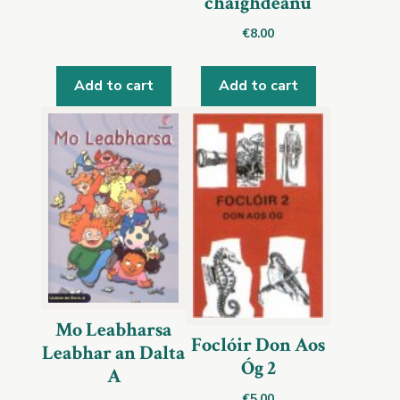
chaighdeánú
€
8.00
Add to cart
Add to cart
Mo Leabharsa
Foclóir Don Aos
Leabhar an Dalta
Óg 2
A
€
5.00