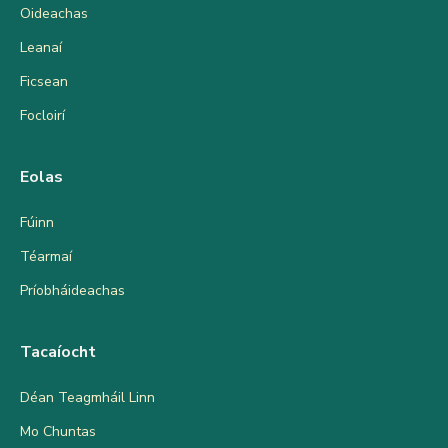
Oideachas
Leanaí
Ficsean
Focloirí
Eolas
Fúinn
Téarmaí
Príobháideachas
Tacaíocht
Déan Teagmháil Linn
Mo Chuntas