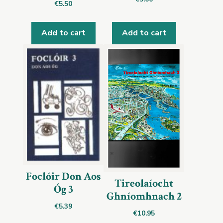
€
5.50
Add to cart
Add to cart
Foclóir Don Aos
Tireolaíocht
Óg 3
Ghníomhnach 2
€
5.39
€
10.95