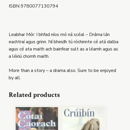
ISBN 9780077130794
Leabhar Mór: I bhfad níos mó ná scéal – Dráma lán
eachtraí agus grinn. Ní bheidh tú róchinnte cé atá dalba
agus cé ata maith ach bainfear sult as a léamh agus as
a léiriú chomh maith.
More than a story – a drama also. Sure to be enjoyed
by all.
Related products