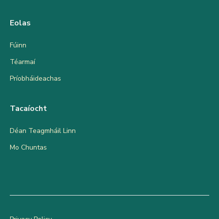
Eolas
Fúinn
Téarmaí
Príobháideachas
Tacaíocht
Déan Teagmháil Linn
Mo Chuntas