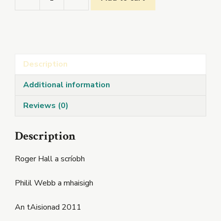
Fuadach
Bhean
Uasal
Nic
Airgid
Description
quantity
Additional information
Reviews (0)
Description
Roger Hall a scríobh
Philil Webb a mhaisigh
An tAisionad 2011