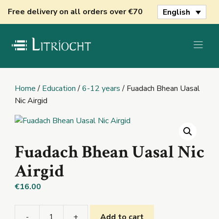
Skip
Free delivery on all orders over €70
English
to
content
Home
/
Education
/
6-12 years
/ Fuadach Bhean Uasal
Nic Airgid
Fuadach Bhean Uasal Nic
Airgid
€
16.00
-
+
Add to cart