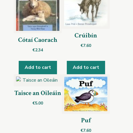
Crúibín
Cótaí Caorach
€
7.60
€
2.34
Add to cart
Add to cart
Taisce an Oileáin
€
5.00
Puf
€
7.60