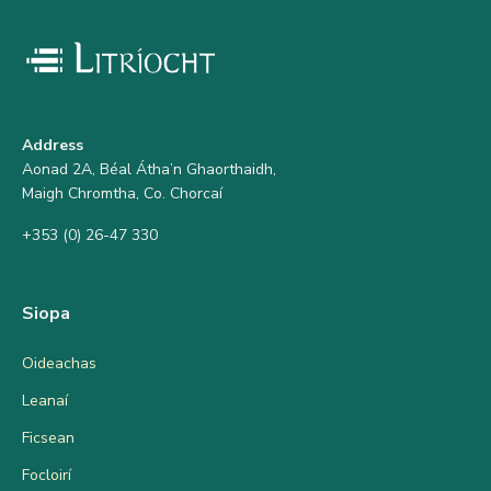
Address
Aonad 2A, Béal Átha’n Ghaorthaidh,
Maigh Chromtha, Co. Chorcaí
+353 (0) 26-47 330
Siopa
Oideachas
Leanaí
Ficsean
Focloirí