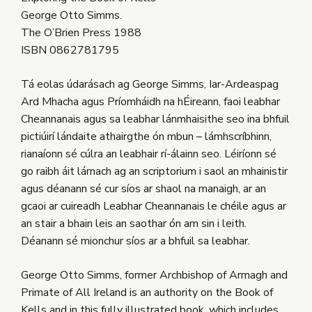
George Otto Simms.
The O’Brien Press 1988
ISBN 0862781795
Tá eolas údarásach ag George Simms, Iar-Ardeaspag
Ard Mhacha agus Príomháidh na hÉireann, faoi leabhar
Cheannanais agus sa leabhar lánmhaisithe seo ina bhfuil
pictiúirí lándaite athairgthe ón mbun – lámhscríbhinn,
rianaíonn sé cúlra an leabhair rí-álainn seo. Léiríonn sé
go raibh áit lárnach ag an scriptorium i saol an mhainistir
agus déanann sé cur síos ar shaol na manaigh, ar an
gcaoi ar cuireadh Leabhar Cheannanais le chéile agus ar
an stair a bhain leis an saothar ón am sin i leith.
Déanann sé mionchur síos ar a bhfuil sa leabhar.
George Otto Simms, former Archbishop of Armagh and
Primate of All Ireland is an authority on the Book of
Kells and in this fully illustrated book, which includes