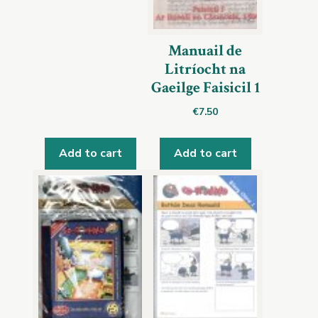
Manuail de
Litríocht na
Gaeilge Faisicil 1
€
7.50
Add to cart
Add to cart