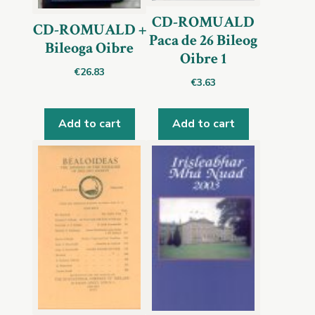
CD-ROMUALD
CD-ROMUALD +
Paca de 26 Bileog
Bileoga Oibre
Oibre 1
€
26.83
€
3.63
Add to cart
Add to cart