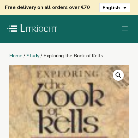
Skip
Free delivery on all orders over €70
English
to
content
Home
/
Study
/ Exploring the Book of Kells