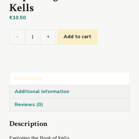
Kells
€
10.50
-
+
Add to cart
Exploring
the
Book
of
Kells
Description
quantity
Additional information
Reviews (0)
Description
Exploring the Book of Kells