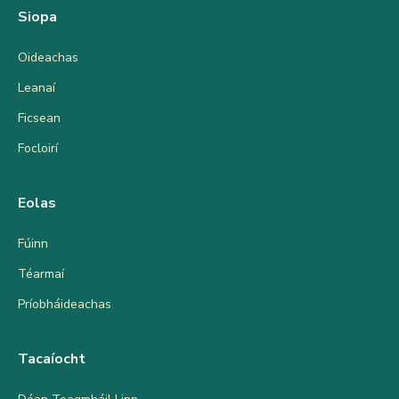
Siopa
Oideachas
Leanaí
Ficsean
Focloirí
Eolas
Fúinn
Téarmaí
Príobháideachas
Tacaíocht