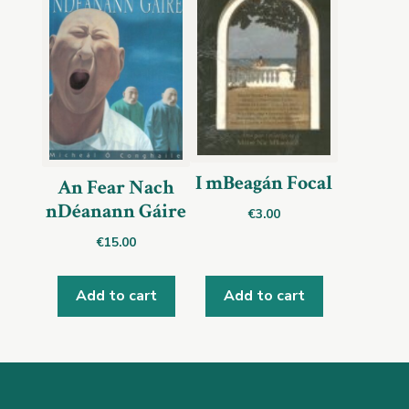
I mBeagán Focal
An Fear Nach
nDéanann Gáire
€
3.00
€
15.00
Add to cart
Add to cart