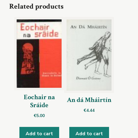
Related products
Eochair na
An dá Mháirtín
Sráide
€
4.44
€
5.00
Add to cart
Add to cart