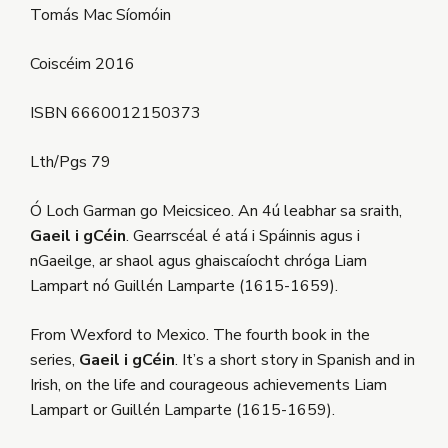
Tomás Mac Síomóin
Coiscéim 2016
ISBN 6660012150373
Lth/Pgs 79
Ó Loch Garman go Meicsiceo. An 4ú leabhar sa sraith,
Gaeil i gCéin
. Gearrscéal é atá i Spáinnis agus i
nGaeilge, ar shaol agus ghaiscaíocht chróga Liam
Lampart nó Guillén Lamparte (1615-1659).
From Wexford to Mexico. The fourth book in the
series,
Gaeil i gCéin
. It’s a short story in Spanish and in
Irish, on the life and courageous achievements Liam
Lampart or Guillén Lamparte (1615-1659).