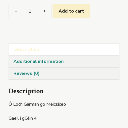
-
+
Add to cart
El
Zorro
Na
hÉireann
quantity
Description
Additional information
Reviews (0)
Description
Ó Loch Garman go Meicsiceo
Gaeil i gCéin 4