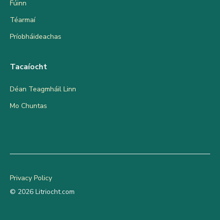
Fúinn
Téarmaí
Príobháideachas
Tacaíocht
Déan Teagmháil Linn
Mo Chuntas
Privacy Policy
© 2026 Litriocht.com
Add to cart
€
7.50