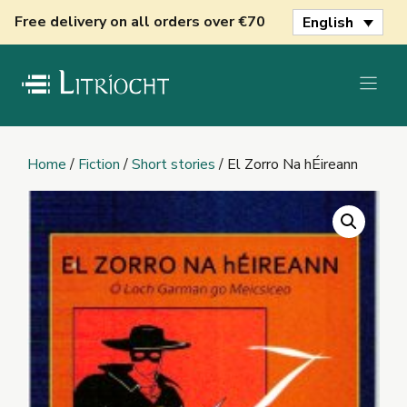
Skip
Free delivery on all orders over €70
English
to
content
Home
/
Fiction
/
Short stories
/ El Zorro Na hÉireann