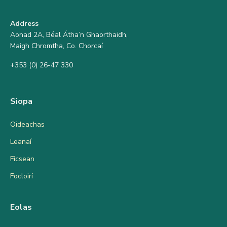
Address
Aonad 2A, Béal Átha’n Ghaorthaidh,
Maigh Chromtha, Co. Chorcaí
+353 (0) 26-47 330
Siopa
Oideachas
Leanaí
Ficsean
Focloirí
Eolas