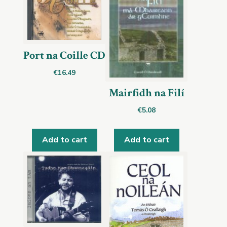
Port na Coille CD
€
16.49
Mairfidh na Filí
€
5.08
Add to cart
Add to cart