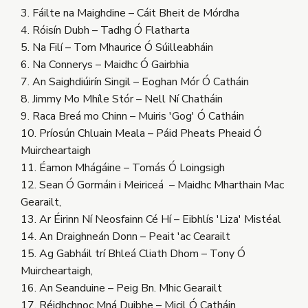
3. Fáilte na Maighdine – Cáit Bheit de Mórdha
4. Róisín Dubh – Tadhg Ó Flatharta
5. Na Filí – Tom Mhaurice Ó Súilleabháin
6. Na Connerys – Maidhc Ó Gairbhia
7. An Saighdiúirín Singil – Eoghan Mór Ó Catháin
8. Jimmy Mo Mhíle Stór – Nell Ní Chatháin
9. Raca Breá mo Chinn – Muiris 'Gog' Ó Catháin
10. Príosún Chluain Meala – Páid Pheats Pheaid Ó
Muircheartaigh
11. Éamon Mhágáine – Tomás Ó Loingsigh
12. Sean Ó Gormáin i Meiriceá – Maidhc Mharthain Mac
Gearailt,
13. Ar Éirinn Ní Neosfainn Cé Hí – Eibhlís 'Liza' Mistéal
14. An Draighneán Donn – Peait 'ac Cearailt
15. Ag Gabháil trí Bhleá Cliath Dhom – Tony Ó
Muircheartaigh,
16. An Seanduine – Peig Bn. Mhic Gearailt
17. Réidhchnoc Mná Duibhe – Micil Ó Catháin