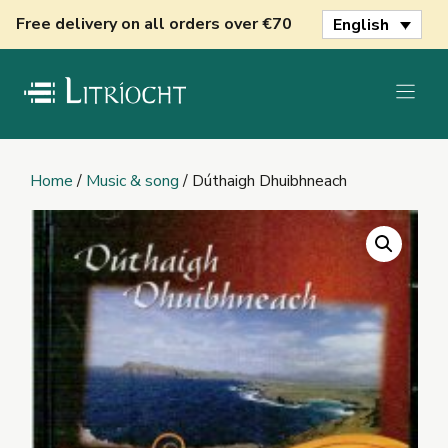
Skip
Free delivery on all orders over €70
English
to
content
Home
/
Music & song
/ Dúthaigh Dhuibhneach