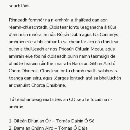
seachtóidí.
Rinneadh formhór na n-amhrán a thaifead gan aon
réamh-chleachtadh. Cloistear iontu leaganacha áitiúla
d'amhráin mhóra, ar nós Róisín Dubh agus Na Connerys,
amhráin eile a bhí coitianta sa cheantar ach ná cloistear
puinn a thuilleadh ar nós Príosún Chluain Meala, agus
amhráin eile fós ná cloiseadh puinn riamh lasmuigh de
bhailte fearainn áirithe, mar atá Barra an Ghlinn Aird ó
Chom Dhineoil. Cloistear iontu chomh maith saibhreas
teanga gan sárú, agus léargas iontach atá sa bhailiúchán
ar chanúint Chorca Dhuibhne.
Tá leabhar beag iniata leis an CD seo le focail na n-
amhrán.
1. Oileán Dhún an Óir – Tomás Dainín Ó Sé
2. Barra an Ghlinn Aird – Tomás Ó Dála