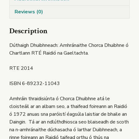
Reviews (0)
Description
Dúthaigh Dhuibhneach: Amhránaithe Chorca Dhuibhne ó
Chartlann RTÉ Raidió na Gaeltachta.
RTE 2014
ISBN 6-89232-11043
Amhráin thraidisiúnta ó Chorca Dhuibhne atá le
cloisteáil ar an albam seo, a thaifead foireann an Raidió
ó 1972 anuas sna paróistí éagsúla laistiar de bhaile an
Daingin. Tá ar an ndlúthdhiosca seo blaiseadh de scoth
na n-amhránaithe dúchasacha ó Iarthar Duibhneach, a
rinne foireann an Raidió taifead orthu ó thús na