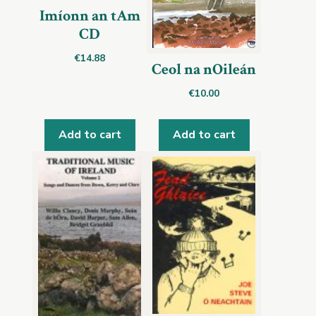
Imíonn an tAm
CD
€
14.88
Ceol na nOileán
€
10.00
Add to cart
Add to cart