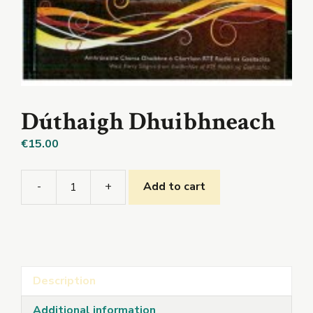
Dúthaigh Dhuibhneach
€
15.00
-
+
Add to cart
Dúthaigh
Dhuibhneach
quantity
Description
Additional information