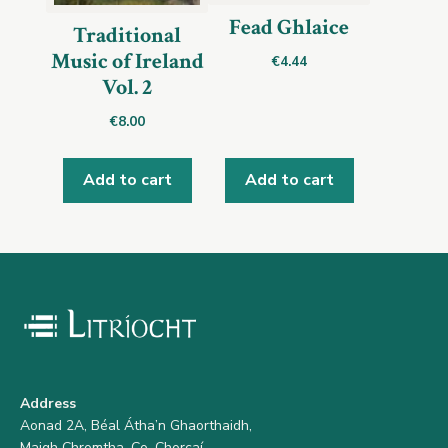
Fead Ghlaice
Traditional
Music of Ireland
€
4.44
Vol. 2
€
8.00
Add to cart
Add to cart
Address
Aonad 2A, Béal Átha’n Ghaorthaidh,
Maigh Chromtha, Co. Chorcaí