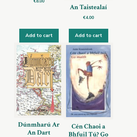
€
8.00
An Taistealaí
€
4.00
Add to cart
Add to cart
Dúnmharú Ar
Cén Chaoi a
An Dart
Bhfuil Tú? Go