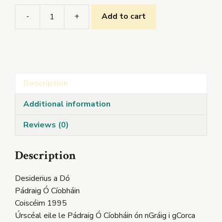
-
+
Add to cart
Desiderius
a
Dó
quantity
Description
Additional information
Reviews (0)
Description
Desiderius a Dó
Pádraig Ó Cíobháin
Coiscéim 1995
Úrscéal eile le Pádraig Ó Cíobháin ón nGráig i gCorca