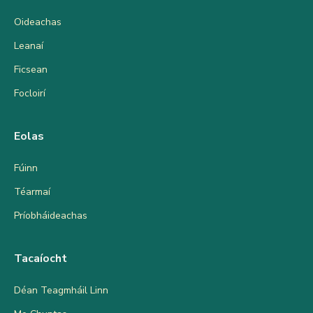
Oideachas
Leanaí
Ficsean
Focloirí
Eolas
Fúinn
Téarmaí
Príobháideachas
Tacaíocht
Déan Teagmháil Linn