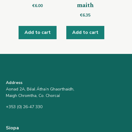
maith
€
6.00
€
6.35
Add to cart
Add to cart
Address
Aonad 2A, Béal Átha’n Ghaorthaidh,
Maigh Chromtha, Co. Chorcaí
+353 (0) 26-47 330
Siopa