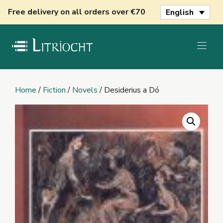
Skip
Free delivery on all orders over €70
English
to
content
Home
/
Fiction
/
Novels
/ Desiderius a Dó