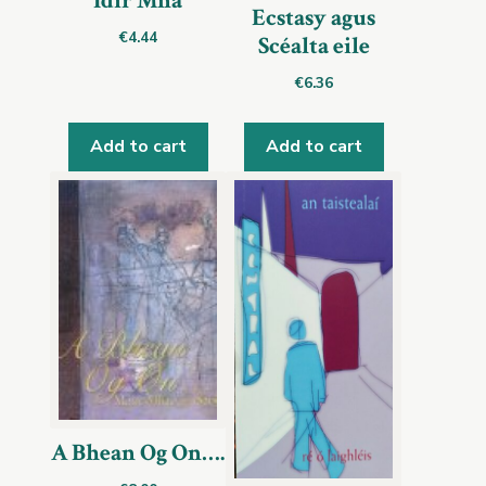
Idir Mná
Ecstasy agus
€
4.44
Scéalta eile
€
6.36
Add to cart
Add to cart
A Bhean Og On….