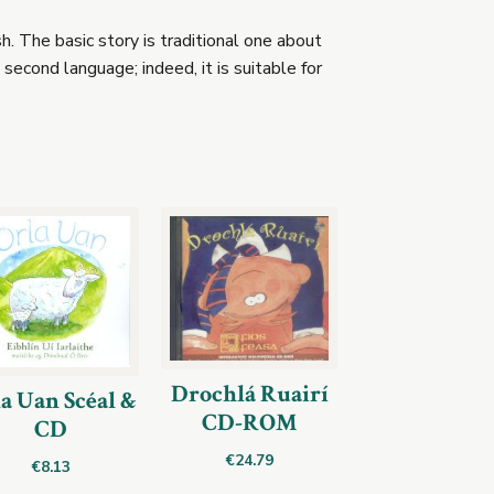
sh. The basic story is traditional one about
 second language; indeed, it is suitable for
Drochlá Ruairí
a Uan Scéal &
CD-ROM
CD
€
24.79
€
8.13