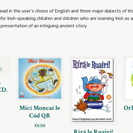
ead in the user’s choice of English and three major dialects of Iri
for Irish-speaking children and children who are learning Irish as a
presentation of an intriguing ancient story.
a
CD.
Micí Moncaí le
Orl
Cód QR
€
5.50
Rírá le Ruairí!