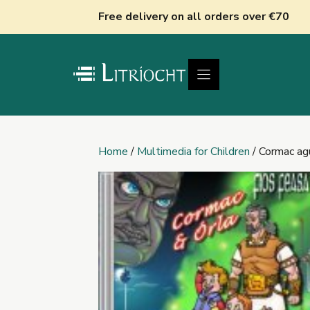
Skip
Free delivery on all orders over €70
to
content
Home
/
Multimedia for Children
/ Cormac ag