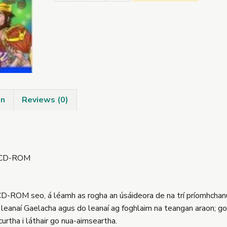
agus
Órla
agus
Fionn
Mac
Cumhaill
CD-
ROM
on
Reviews (0)
quantity
l CD-ROM
CD-ROM seo, á léamh as rogha an úsáideora de na trí príomhchanúi
 leanaí Gaelacha agus do leanaí ag foghlaim na teangan araon; go 
curtha i láthair go nua-aimseartha.