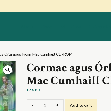
About
Shop
Education
Categorie
us Órla agus Fionn Mac Cumhaill CD-ROM
Cormac agus Órl
Mac Cumhaill 
€
24.69
-
+
Add to cart
Cormac