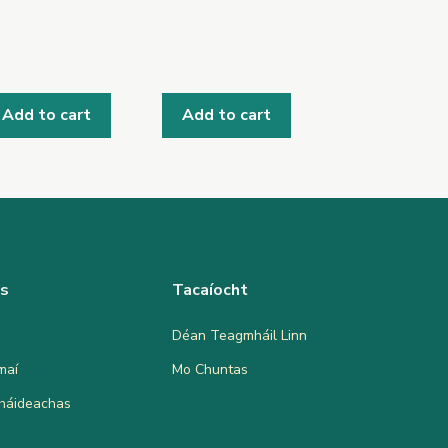
Add to cart
Add to cart
as
Tacaíocht
Déan Teagmháil Linn
maí
Mo Chuntas
bháideachas