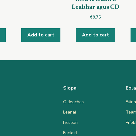
Leabhar agus CD
€
9.75
Add to cart
Add to cart
Siopa
Eol
Oideachas
Fúinn
Leanaí
Téar
Ficsean
Prío
Focloirí