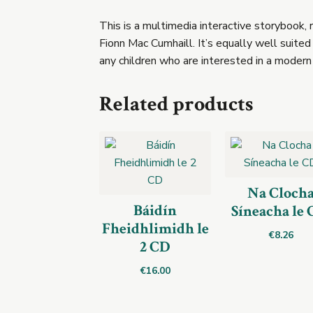
This is a multimedia interactive storybook, r
Fionn Mac Cumhaill. It’s equally well suited 
any children who are interested in a modern 
Related products
Na Cloch
Báidín
Síneacha le 
Fheidhlimidh le
€
8.26
2 CD
€
16.00