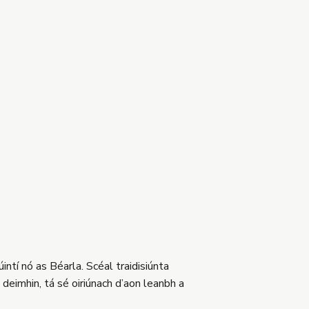
ntí nó as Béarla. Scéal traidisiúnta
deimhin, tá sé oiriúnach d’aon leanbh a