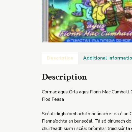
Description
Additional informati
Description
Cormac agus Órla agus Fionn Mac Cumhail
Fios Feasa
Scéal idirghníomhach ilmheánach is ea é an 
Fiannaíochta an bunscéal. Tá sé oiriúnach do
chuirfeadh suim i scéal bríomhar traidisiúnta 