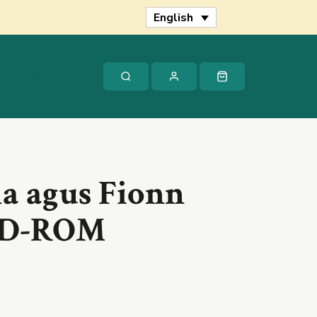
Órla
English
agus
Fionn
Mac
Cumhaill
s
Contact
CD-
ROM
quantity
a agus Fionn
CD-ROM