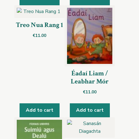
Treo Nua Rang 1
€
11.00
Éadaí Liam /
Leabhar Mór
€
11.00
Add to cart
Add to cart