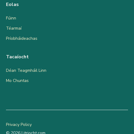
Eolas
Fúinn
Téarmaí
Príobháideachas
Tacaíocht
Déan Teagmháil Linn
Mo Chuntas
Privacy Policy
© 2026 Litriocht.com