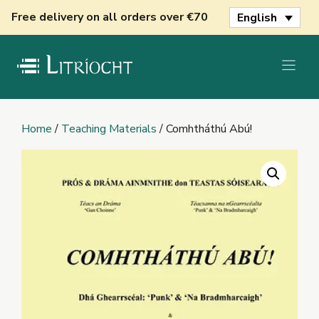
Skip
Free delivery on all orders over €70
English
to
content
Home
/
Teaching Materials
/ Comhtháthú Abú!