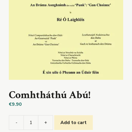
Comhtháthú Abú!
€
9.90
-
+
Add to cart
Comhtháthú