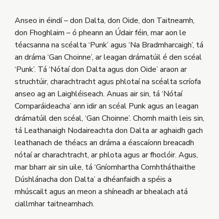
Anseo in éindí – don Dalta, don Oide, don Taitneamh,
don Fhoghlaim – ó pheann an Údair féin, mar aon le
téacsanna na scéalta ‘Punk’ agus ‘Na Bradmharcaigh’, tá
an dráma ‘Gan Choinne’, ar leagan drámatúil é den scéal
‘Punk’. Tá ‘Nótaí don Dalta agus don Oide’ araon ar
struchtúir, charachtracht agus phlotaí na scéalta scríofa
anseo ag an Laighléiseach. Anuas air sin, tá ‘Nótaí
Comparáideacha’ ann idir an scéal Punk agus an leagan
drámatúil den scéal, ‘Gan Choinne’. Chomh maith leis sin,
tá Leathanaigh Nodaireachta don Dalta ar aghaidh gach
leathanach de théacs an dráma a éascaíonn breacadh
nótaí ar charachtracht, ar phlota agus ar fhoclóir. Agus,
mar bharr air sin uile, tá ‘Gníomhartha Comhtháthaithe
Dúshlánacha don Dalta’ a dhéanfaidh a spéis a
mhúscailt agus an meon a shíneadh ar bhealach atá
ciallmhar taitneamhach.