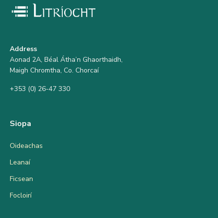
Address
Aonad 2A, Béal Átha’n Ghaorthaidh,
Maigh Chromtha, Co. Chorcaí
+353 (0) 26-47 330
Siopa
Oideachas
Leanaí
Ficsean
Focloirí