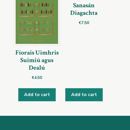
Sanasán
Diagachta
€
7.50
Fíorais Uimhris
Suimiú agus
Dealú
€
4.50
Add to cart
Add to cart