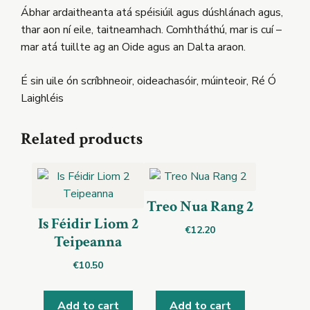
Ábhar ardaitheanta atá spéisiúil agus dúshlánach agus,
thar aon ní eile, taitneamhach. Comhtháthú, mar is cuí –
mar atá tuillte ag an Oide agus an Dalta araon.
É sin uile ón scríbhneoir, oideachasóir, múinteoir, Ré Ó
Laighléis
Related products
Treo Nua Rang 2
Is Féidir Liom 2
€
12.20
Teipeanna
€
10.50
Add to cart
Add to cart