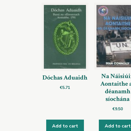
Na Náisiú
Dóchas Aduaidh
Aontaithe 
€
5.71
déanamh
síochána
€
9.50
Add to cart
Add to cart