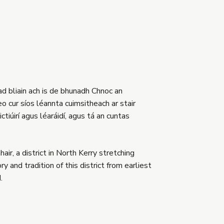
ad bliain ach is de bhunadh Chnoc an
o cur síos léannta cuimsitheach ar stair
tiúirí agus léaráidí, agus tá an cuntas
ir, a district in North Kerry stretching
and tradition of this district from earliest
.