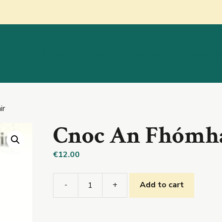
About
Shop
Education
Categorie
ir
Cnoc An Fhómh
€
12.00
-
+
Add to cart
Cnoc
An
Fhómhair