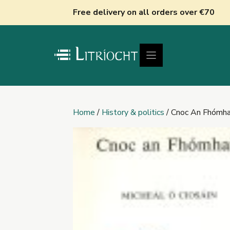
Skip
Free delivery on all orders over €70
to
content
Home
/
History & politics
/ Cnoc An Fhómha