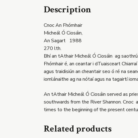
Description
Cnoc An Fhómhair
Micheál Ó Ciosáin,
An Sagart 1988
270 lth.
Bhí an tAthair Micheál Ó Ciosáin ag saothrú 
Fhómhair é, an ceantar i dTuaisceart Chiarraí
agus traidisiún an cheantair seo ó ré na sean
iomlánaithe ag na nótaí agus na tagairtí ioma
An tAthair Micheál Ó Ciosáin served as priest
southwards from the River Shannon. Cnoc an F
times to the beginning of the present century
Related products