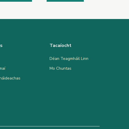
as
Tacaíocht
Déan Teagmháil Linn
maí
Mo Chuntas
bháideachas