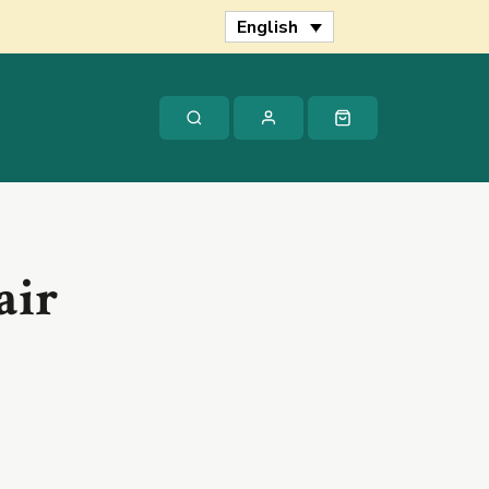
Fhómhair
English
quantity
s
Contact
air