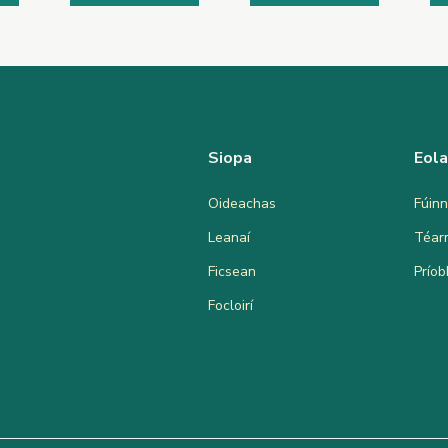
Siopa
Eol
Oideachas
Fúinn
Leanaí
Téar
Ficsean
Prío
Focloirí