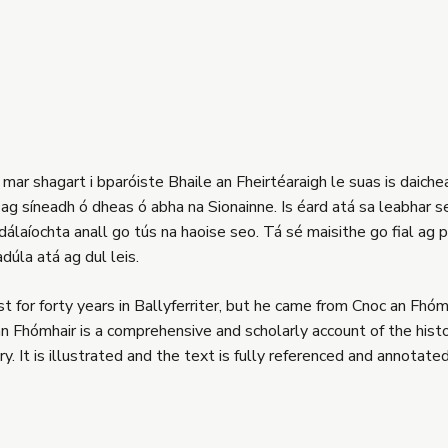
mar shagart i bparóiste Bhaile an Fheirtéaraigh le suas is daiche
 ag síneadh ó dheas ó abha na Sionainne. Is éard atá sa leabhar se
dálaíochta anall go tús na haoise seo. Tá sé maisithe go fial ag pic
dúla atá ag dul leis.
 for forty years in Ballyferriter, but he came from Cnoc an Fhómha
hómhair is a comprehensive and scholarly account of the history 
. It is illustrated and the text is fully referenced and annotated