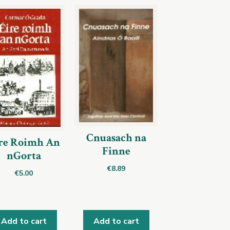
Cnuasach na
re Roimh An
Finne
nGorta
€
8.89
€
5.00
Add to cart
Add to cart