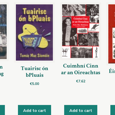
Cuimhní Cinn
in
Tuairisc ón
Éi
ar an Oireachtas
ag
bPluais
€
7.62
€
5.00
Add to cart
Add to cart