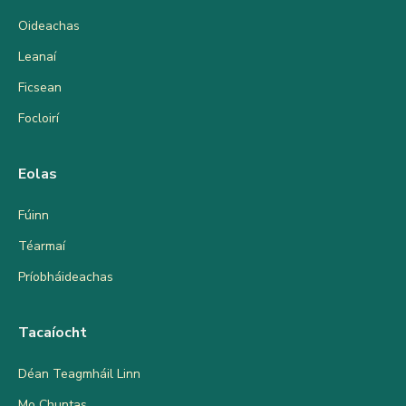
Oideachas
Leanaí
Ficsean
Focloirí
Eolas
Fúinn
Téarmaí
Príobháideachas
Tacaíocht
Déan Teagmháil Linn
Mo Chuntas