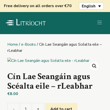
Skip
Free delivery on all orders over €70
English
to
content
Home
/
e-Books
/ Cín Lae Seangáin agus Scéalta eile –
rLeabhar
Cín Lae Seangáin agus
Scéalta eile – rLeabhar
€
8.00
-
+
Add to cart