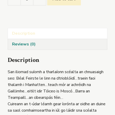
Cín
Lae
Seangáin
agus
Scéalta
Description
eile
-
Reviews (0)
rLeabhar
quantity
Description
San iliomad suíomh a tharlaíonn scéalta an chnuasaigh
seo: Béal Feirste le linn na dtrioblóidí…traein faoi
thalamh i Manhatten…teach mór ar achréidh na
Gaillimhe…eitilt idir Tóiceo is Moscó…Barra an
Teampaill…an cibearspás féin…
Cuireann an t-údar léamh gear íorónta ar oidhe an duine
sa saol comhaimseartha in iúl go láidir sna scéalta