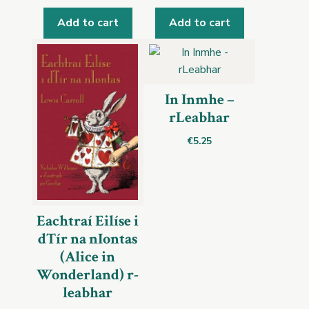
Add to cart
Add to cart
In Inmhe –
rLeabhar
€
5.25
Eachtraí Eilíse i
dTír na nIontas
(Alice in
Wonderland) r-
leabhar