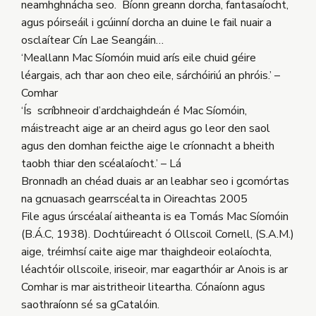
neamhghnácha seo. Bíonn greann dorcha, fantasaíocht,
agus póirseáil i gcúinní dorcha an duine le fail nuair a
osclaítear Cín Lae Seangáin…
‘Meallann Mac Síomóin muid arís eile chuid géire
léargais, ach thar aon cheo eile, sárchóiriú an phróis.’ –
Comhar
‘Ís scríbhneoir d’ardchaighdeán é Mac Síomóin,
máistreacht aige ar an cheird agus go leor den saol
agus den domhan feicthe aige le críonnacht a bheith
taobh thiar den scéalaíocht.’ – Lá
Bronnadh an chéad duais ar an leabhar seo i gcomórtas
na gcnuasach gearrscéalta in Oireachtas 2005
File agus úrscéalaí aitheanta is ea Tomás Mac Síomóin
(B.Á.C, 1938). Dochtúireacht ó Ollscoil Cornell, (S.A.M.)
aige, tréimhsí caite aige mar thaighdeoir eolaíochta,
léachtóir ollscoile, iriseoir, mar eagarthóir ar Anois is ar
Comhar is mar aistritheoir liteartha. Cónaíonn agus
saothraíonn sé sa gCatalóin.