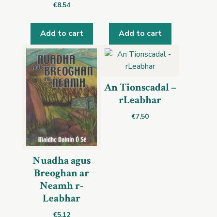
€
8.54
Add to cart
Add to cart
An Tionscadal –
rLeabhar
€
7.50
Nuadha agus
Breoghan ar
Neamh r-
Leabhar
€
5.12