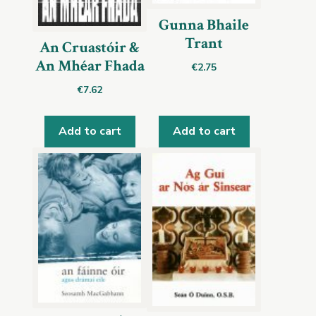
Gunna Bhaile
Trant
An Cruastóir &
An Mhéar Fhada
€
2.75
€
7.62
Add to cart
Add to cart