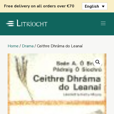
Skip
Free delivery on all orders over €70
English
to
content
Home
/
Drama
/ Ceithre Dhráma do Leanaí