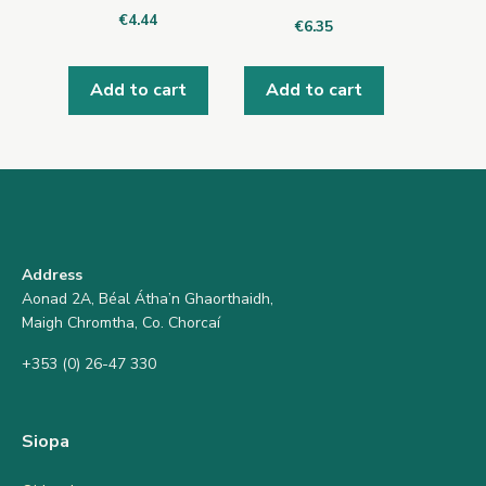
€
4.44
€
6.35
Add to cart
Add to cart
Address
Aonad 2A, Béal Átha’n Ghaorthaidh,
Maigh Chromtha, Co. Chorcaí
+353 (0) 26-47 330
Siopa