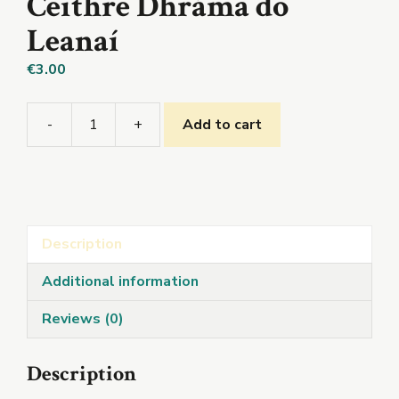
Ceithre Dhráma do
Leanaí
€
3.00
-
+
Add to cart
Ceithre
Dhráma
do
Leanaí
quantity
Description
Additional information
Reviews (0)
Description