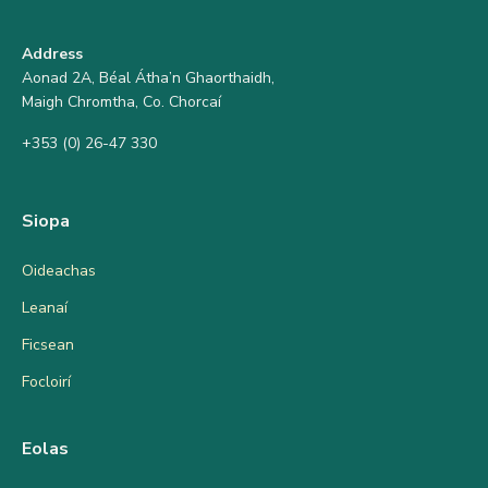
Address
Aonad 2A, Béal Átha’n Ghaorthaidh,
Maigh Chromtha, Co. Chorcaí
+353 (0) 26-47 330
Siopa
Oideachas
Leanaí
Ficsean
Focloirí
Eolas