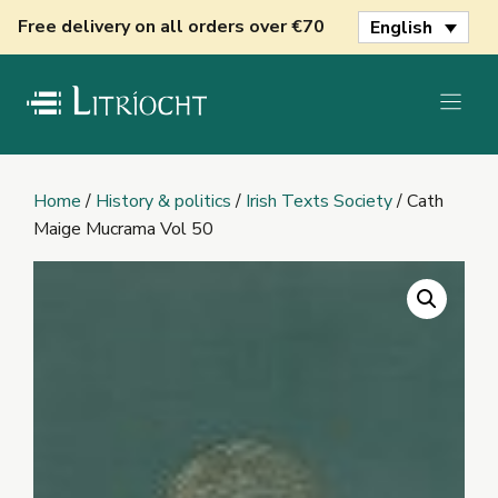
Skip
Free delivery on all orders over €70
English
to
content
Home
/
History & politics
/
Irish Texts Society
/ Cath
Maige Mucrama Vol 50