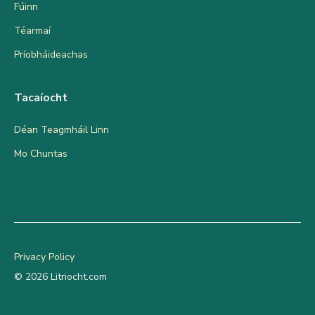
Fúinn
Téarmaí
Príobháideachas
Tacaíocht
Déan Teagmháil Linn
Mo Chuntas
Privacy Policy
© 2026 Litriocht.com
Add to cart
€
35.00