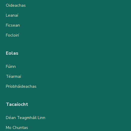
Oideachas
Leanaí
Ficsean
Focloirí
Eolas
Fúinn
Téarmaí
Príobháideachas
Tacaíocht
Déan Teagmháil Linn
Mo Chuntas