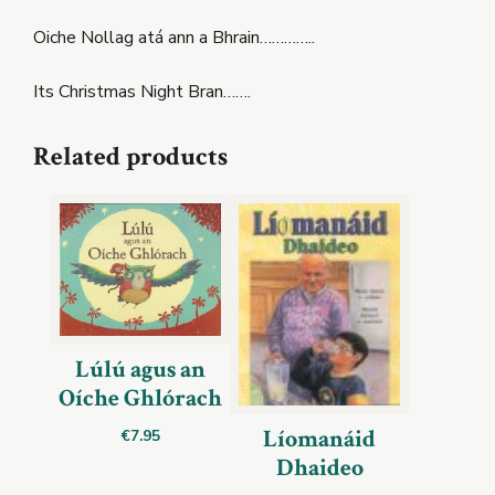
Oiche Nollag atá ann a Bhrain…………..
Its Christmas Night Bran…….
Related products
Lúlú agus an
Oíche Ghlórach
Líomanáid
€
7.95
Dhaideo