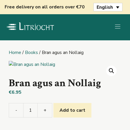
Skip
Free delivery on all orders over €70
English
to
content
Home
/
Books
/ Bran agus an Nollaig
Bran agus an Nollaig
€
6.95
-
+
Add to cart
Bran
agus
an