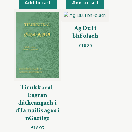
Add to cart
Add to cart
Ag Dul i
bhFolach
€
16.80
Tirukkural-
Eagrán
dátheangach i
dTamailis agus i
nGaeilge
€
18.95