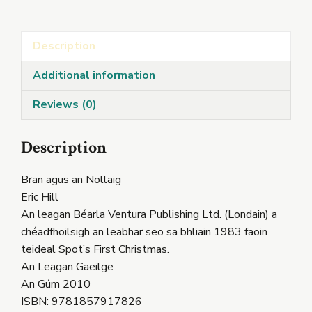
Nollaig
quantity
Description
Additional information
Reviews (0)
Description
Bran agus an Nollaig
Eric Hill
An leagan Béarla Ventura Publishing Ltd. (Londain) a
chéadfhoilsigh an leabhar seo sa bhliain 1983 faoin
teideal Spot’s First Christmas.
An Leagan Gaeilge
An Gúm 2010
ISBN: 9781857917826