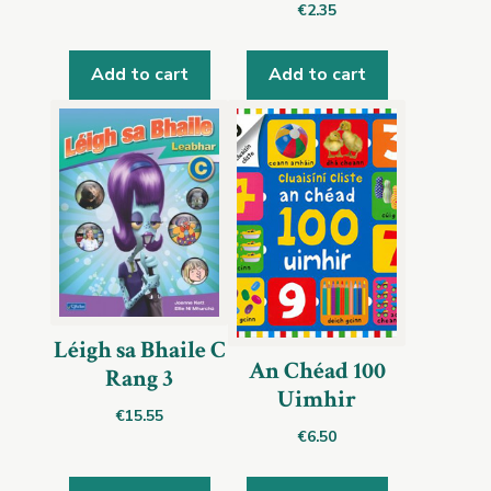
€
2.35
Add to cart
Add to cart
Léigh sa Bhaile C
An Chéad 100
Rang 3
Uimhir
€
15.55
€
6.50