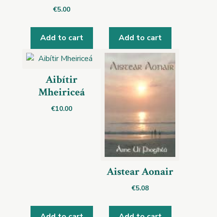
€
5.00
Add to cart
Add to cart
Aibítir
Mheiriceá
€
10.00
Aistear Aonair
€
5.08
Add to cart
Add to cart