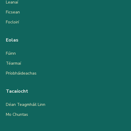
Leanaí
Ficsean
Focloirí
Eolas
Fúinn
Téarmaí
Príobháideachas
Tacaíocht
Déan Teagmháil Linn
Mo Chuntas