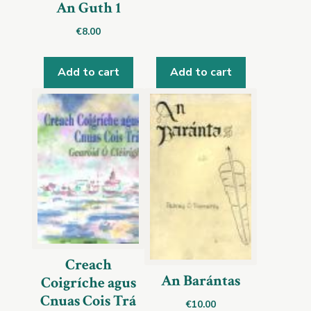
An Guth 1
€
8.00
Add to cart
Add to cart
Creach
An Barántas
Coigríche agus
Cnuas Cois Trá
€
10.00