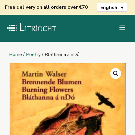
Skip
Free delivery on all orders over €70
English
to
content
Home
/
Poetry
/ Bláthanna á nDó