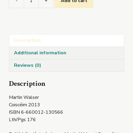
-
+
Add to cart
Bláthanna
á
nDó
quantity
Description
Additional information
Reviews (0)
Description
Martin Walser
Coiscéim 2013
ISBN 6-660012-130566
Lth/Pgs 176