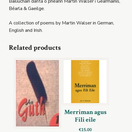
Bailiúcháin dánta ó pheann Martin Walser i Gearmáinis,
Béarla & Gaeilge.
A collection of poems by Martin Walser in German,
English and Irish.
Related products
Merriman agus
Fili eile
€
15.00