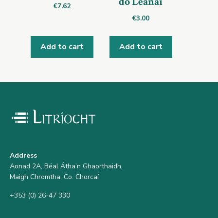
do Leanaí
€
7.62
€
3.00
Add to cart
Add to cart
Address
Aonad 2A, Béal Átha’n Ghaorthaidh,
Maigh Chromtha, Co. Chorcaí
+353 (0) 26-47 330