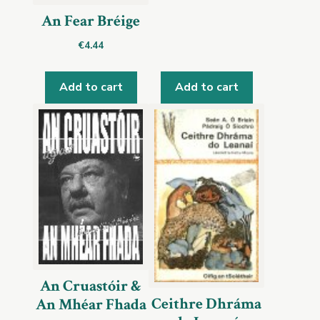
An Fear Bréige
€
4.44
Add to cart
Add to cart
An Cruastóir &
Ceithre Dhráma
An Mhéar Fhada