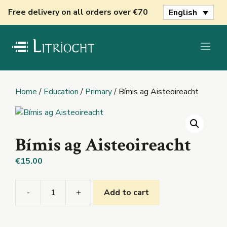
Skip
Free delivery on all orders over €70
English
to
content
Home
/
Education
/
Primary
/ Bímis ag Aisteoireacht
Bímis ag Aisteoireacht
€
15.00
-
+
Add to cart
Bímis
ag
Aisteoireacht