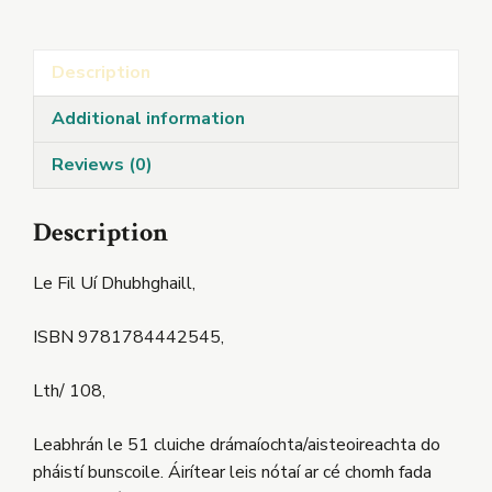
quantity
Description
Additional information
Reviews (0)
Description
Le Fil Uí Dhubhghaill,
ISBN 9781784442545,
Lth/ 108,
Leabhrán le 51 cluiche drámaíochta/aisteoireachta do
pháistí bunscoile. Áirítear leis nótaí ar cé chomh fada