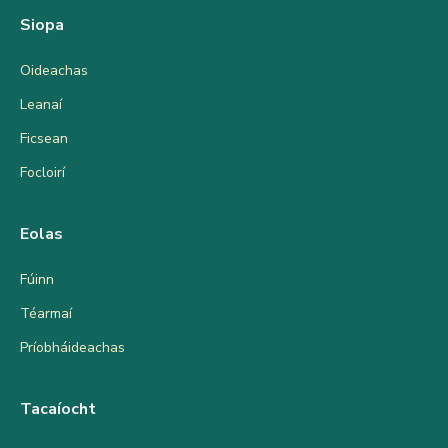
Siopa
Oideachas
Leanaí
Ficsean
Focloirí
Eolas
Fúinn
Téarmaí
Príobháideachas
Tacaíocht