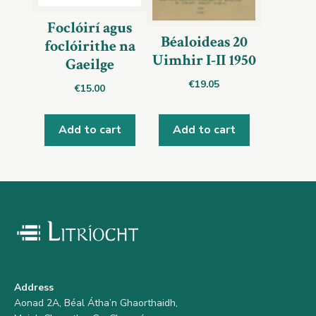
Foclóirí agus
Béaloideas 20
foclóirithe na
Uimhir I-II 1950
Gaeilge
€
19.05
€
15.00
Add to cart
Add to cart
Address
Aonad 2A, Béal Átha’n Ghaorthaidh,