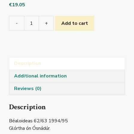
€
19.05
-
+
Add to cart
Béaloideas
62/63
1994/95
quantity
Description
Additional information
Reviews (0)
Description
Béaloideas 62/63 1994/95
Glórtha ón Ósnádúr.