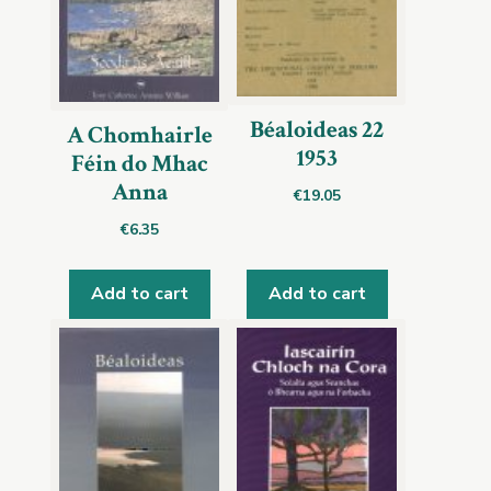
Béaloideas 22
A Chomhairle
1953
Féin do Mhac
Anna
€
19.05
€
6.35
Add to cart
Add to cart