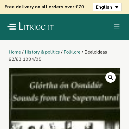
Skip
Free delivery on all orders over €70
English
to
content
Home
/
History & politics
/
Folklore
/ Béaloideas
62/63 1994/95