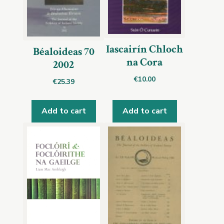
Iascairín Chloch
Béaloideas 70
na Cora
2002
€
10.00
€
25.39
Add to cart
Add to cart