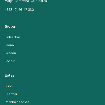
Maigh Chromtha, Co. Chorcaí
+353 (0) 26-47 330
Siopa
Oideachas
Leanaí
Ficsean
Focloirí
Eolas
Fúinn
Téarmaí
Príobháideachas