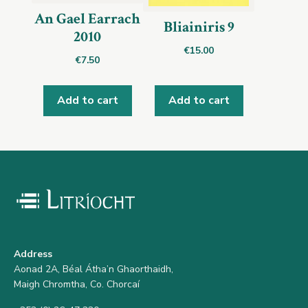
An Gael Earrach
Bliainiris 9
2010
€
15.00
€
7.50
Add to cart
Add to cart
Address
Aonad 2A, Béal Átha’n Ghaorthaidh,
Maigh Chromtha, Co. Chorcaí