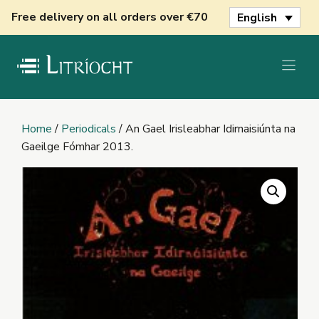
Skip
Free delivery on all orders over €70
English
to
content
Home
/
Periodicals
/ An Gael Irisleabhar Idirnaisiúnta na
Gaeilge Fómhar 2013.