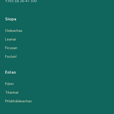
+353 (0) 26-47 330
Siopa
Oideachas
Leanaí
Ficsean
Focloirí
Eolas
Fúinn
Téarmaí
Príobháideachas