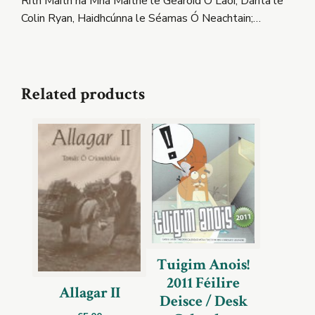
Rith Maith na Mná Maithe le Gearóid Ó Laoi; Dánta le
Colin Ryan, Haidhcúnna le Séamas Ó Neachtain;…
Related products
Tuigim Anois!
2011 Féilire
Allagar II
Deisce / Desk