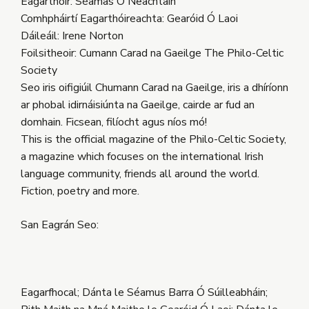
Eagarthóir: Séamas Ó Neachtain
Comhpháirtí Eagarthóireachta: Gearóid Ó Laoi
Dáileáil: Irene Norton
Foilsitheoir: Cumann Carad na Gaeilge The Philo-Celtic
Society
Seo iris oifigiúil Chumann Carad na Gaeilge, iris a dhíríonn
ar phobal idirnáisiúnta na Gaeilge, cairde ar fud an
domhain. Ficsean, filíocht agus níos mó!
This is the official magazine of the Philo-Celtic Society,
a magazine which focuses on the international Irish
language community, friends all around the world.
Fiction, poetry and more.
San Eagrán Seo:
Eagarfhocal; Dánta le Séamus Barra Ó Súilleabháin;