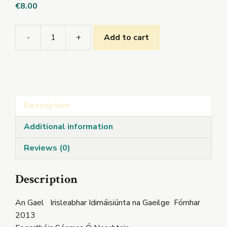
€
8.00
-
+
Add to cart
An
Gael
Irisleabhar
Idirnaisiúnta
na
Description
Gaeilge
Fómhar
Additional information
2013.
quantity
Reviews (0)
Description
An Gael Irisleabhar Idirnáisiúnta na Gaeilge Fómhar
2013