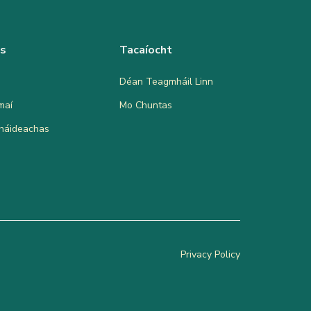
as
Tacaíocht
Déan Teagmháil Linn
maí
Mo Chuntas
bháideachas
Privacy Policy