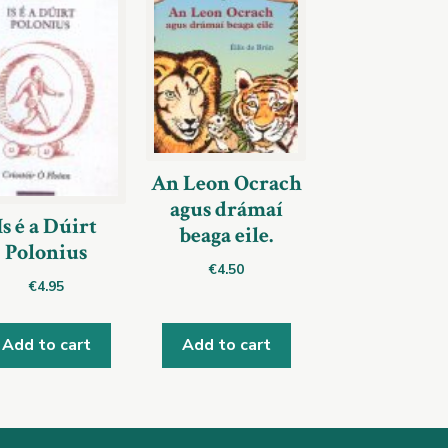
An Leon Ocrach
agus drámaí
Is é a Dúirt
beaga eile.
Polonius
€
4.50
€
4.95
Add to cart
Add to cart