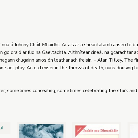
har nua ó Johnny Chóil Mhaidhc. Ar ais ar a sheantalamh anseo le b
lán go draid ar fud na Gaeltachta. Aithnítear cineál na gcarachtar ac
hagann chugainn aníos ón leathanach freisin. – Alan Titley. The 
ne act play. An old miser in the throws of death, nuns dousing hi
er; sometimes concealing, sometimes celebrating the stark and st