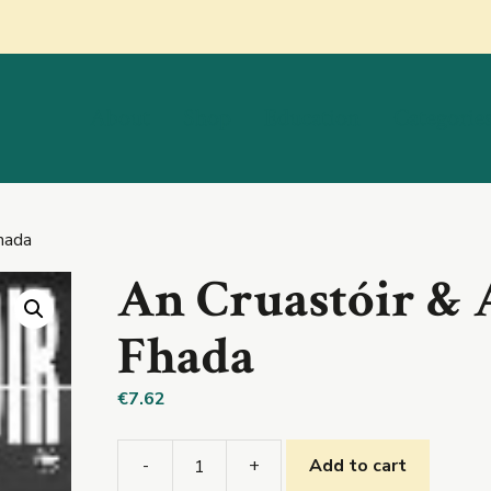
About
Shop
Education
Categorie
hada
An Cruastóir &
Fhada
€
7.62
-
+
Add to cart
An