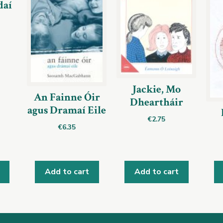
daí
Jackie, Mo
An Fainne Óir
Dheartháir
agus Dramaí Eile
€
2.75
€
6.35
Add to cart
Add to cart