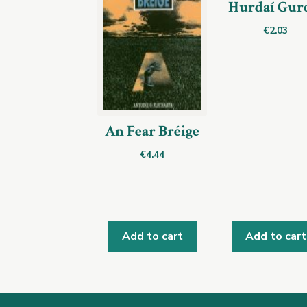
Hurdaí Gur
€
2.03
An Fear Bréige
€
4.44
Add to cart
Add to cart