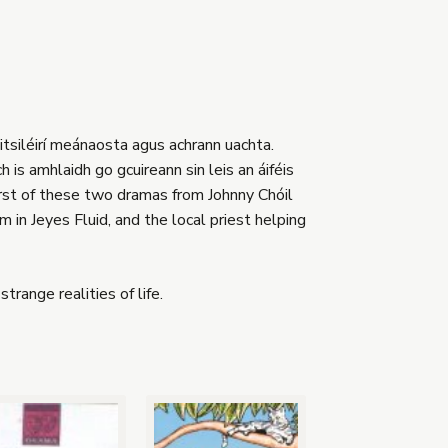
aitsiléirí meánaosta agus achrann uachta.
h is amhlaidh go gcuireann sin leis an áiféis
first of these two dramas from Johnny Chóil
m in Jeyes Fluid, and the local priest helping
range realities of life.