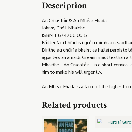
Description
An Cruastóir & An Mhéar Fhada
Johnny Chóil Mhaidhc
ISBN 1 874700 09 5
Fáilteofar i bhfad is i gcéin roimh aon saot
Dirithe ag gháirí a bhaint as hallaí paróiste 
agus leis an amaidí. Greann maol leathan a t
Mhaidhc – An Cruastóir – is a short comical o
him to make his will urgently.
An Mhéar Fhada is a farce of the highest ord
Related products