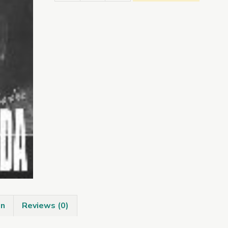
Cruastóir
&
An
Mhéar
Fhada
quantity
on
Reviews (0)