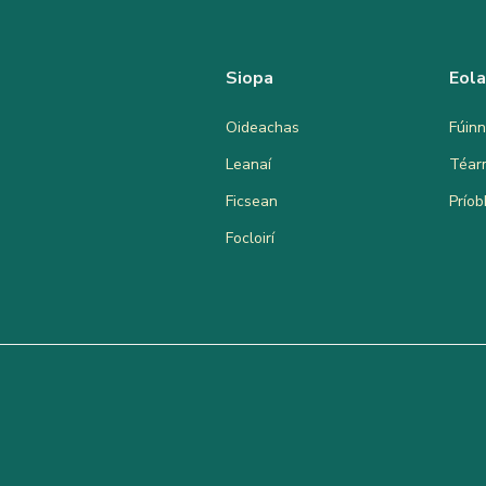
Siopa
Eol
Oideachas
Fúinn
Leanaí
Téar
Ficsean
Prío
Focloirí