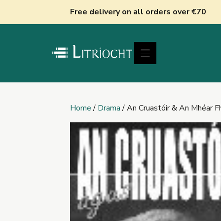
Skip
Free delivery on all orders over €70
to
content
Home
/
Drama
/ An Cruastóir & An Mhéar F