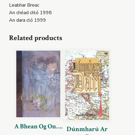
Leabhar Breac
An chéad chló 1998
An dara cló 1999
Related products
A Bhean Og On….
Dúnmharú Ar