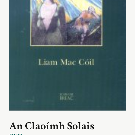
An Claoímh Solais