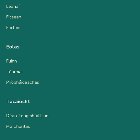
Leanaí
Ficsean
Focloirí
Eolas
Fúinn
Téarmaí
Príobháideachas
Tacaíocht
Déan Teagmháil Linn
Mo Chuntas