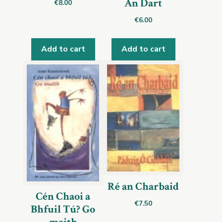
An Dart
€
8.00
€
6.00
Add to cart
Add to cart
Ré an Charbaid
Cén Chaoi a
€
7.50
Bhfuil Tú? Go