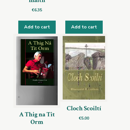
maith
€
6.35
Add to cart
Add to cart
Cloch Scoiltí
A Thig na Tit
€
5.00
Orm