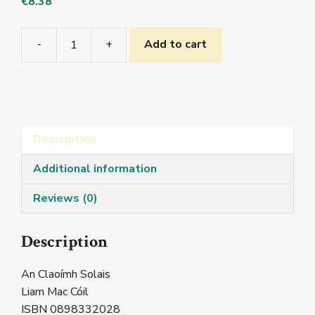
€
8.38
-
+
Add to cart
An
Claoímh
Solais
quantity
Description
Additional information
Reviews (0)
Description
An Claoímh Solais
Liam Mac Cóil
ISBN 0898332028