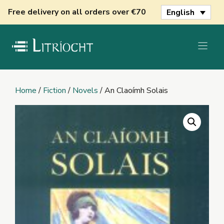
Skip
Free delivery on all orders over €70
English
to
content
Home
/
Fiction
/
Novels
/ An Claoímh Solais