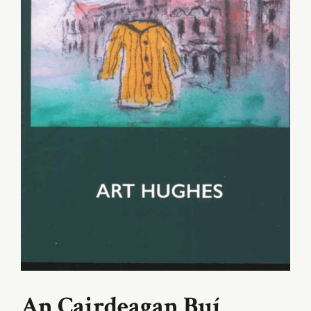
An Cairdeagan Buí