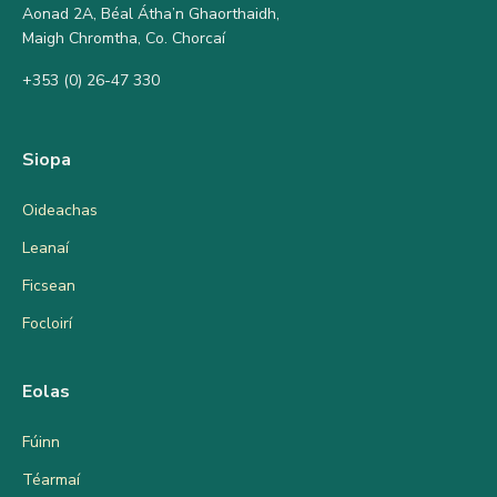
Aonad 2A, Béal Átha’n Ghaorthaidh,
Maigh Chromtha, Co. Chorcaí
+353 (0) 26-47 330
Siopa
Oideachas
Leanaí
Ficsean
Focloirí
Eolas
Fúinn
Téarmaí