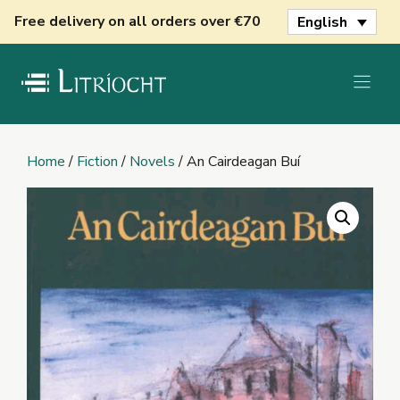
Skip
Free delivery on all orders over €70
English
to
content
Home
/
Fiction
/
Novels
/ An Cairdeagan Buí