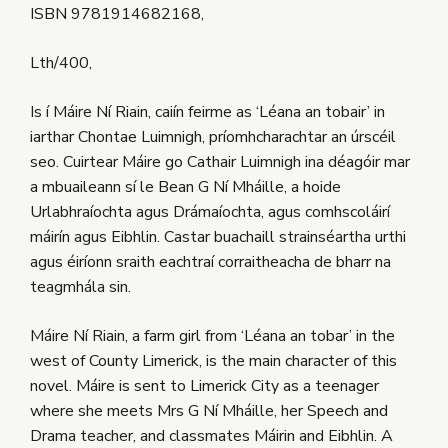
ISBN 9781914682168,
Lth/400,
Is í Máire Ní Riain, caiín feirme as ‘Léana an tobair’ in
iarthar Chontae Luimnigh, príomhcharachtar an úrscéil
seo. Cuirtear Máire go Cathair Luimnigh ina déagóir mar
a mbuaileann sí le Bean G Ní Mháille, a hoide
Urlabhraíochta agus Drámaíochta, agus comhscoláirí
máirín agus Eibhlin. Castar buachaill strainséartha urthi
agus éiríonn sraith eachtraí corraitheacha de bharr na
teagmhála sin.
Máire Ní Riain, a farm girl from ‘Léana an tobar’ in the
west of County Limerick, is the main character of this
novel. Máire is sent to Limerick City as a teenager
where she meets Mrs G Ní Mháille, her Speech and
Drama teacher, and classmates Máirin and Eibhlin. A