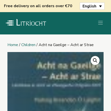
Skip
Free delivery on all orders over €70
English
to
content
Home
/
Children
/ Acht na Gaeilge – Acht ar Strae