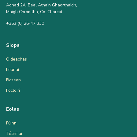
Aonad 2A, Béal Átha’n Ghaorthaidh,
Maigh Chromtha, Co. Chorcaí
+353 (0) 26-47 330
Siopa
Oideachas
Leanaí
Ficsean
Focloirí
Eolas
Fúinn
Téarmaí