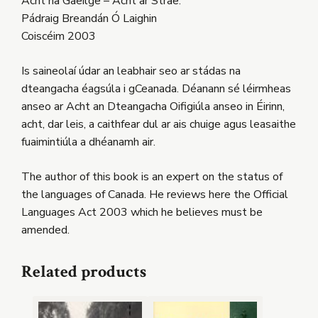
Acht na Gaeilge – Acht ar Strae.
Pádraig Breandán Ó Laighin
Coiscéim 2003
Is saineolaí údar an leabhair seo ar stádas na
dteangacha éagsúla i gCeanada. Déanann sé léirmheas
anseo ar Acht an Dteangacha Oifigiúla anseo in Éirinn,
acht, dar leis, a caithfear dul ar ais chuige agus leasaithe
fuaimintiúla a dhéanamh air.
The author of this book is an expert on the status of
the languages of Canada. He reviews here the Official
Languages Act 2003 which he believes must be
amended.
Related products