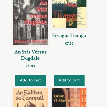
Fís agus Teanga
€
7.62
An Stát Versus
Dugdale
€
5.00
Add to cart
Add to cart