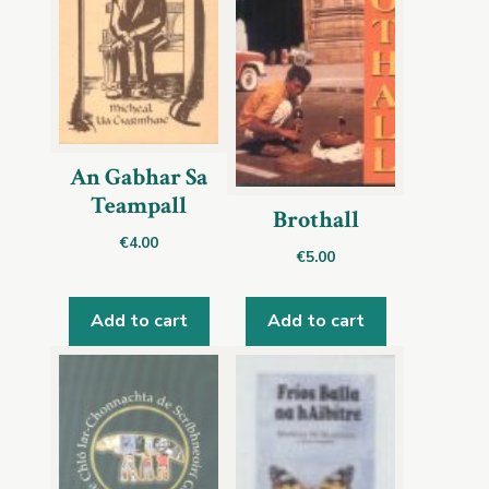
An Gabhar Sa
Teampall
Brothall
€
4.00
€
5.00
Add to cart
Add to cart