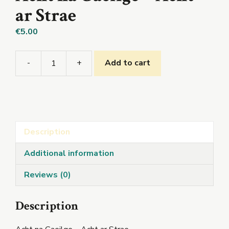
ar Strae
€
5.00
-
+
Add to cart
Acht
na
Gaeilge
-
Acht
Description
ar
Strae
Additional information
quantity
Reviews (0)
Description