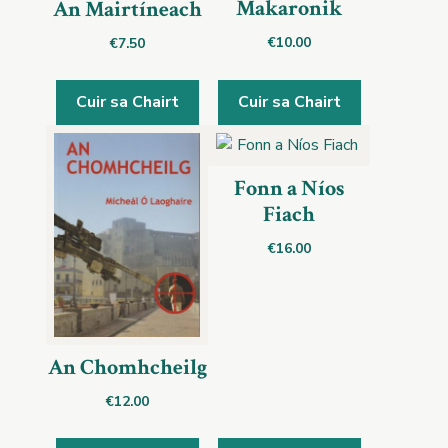
Makaronik
An Mairtíneach
€
10.00
€
7.50
Cuir sa Chairt
Cuir sa Chairt
Fonn a Níos
Fiach
€
16.00
An Chomhcheilg
€
12.00