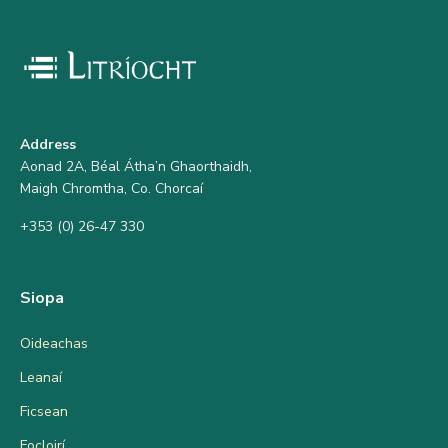
Address
Aonad 2A, Béal Átha’n Ghaorthaidh,
Maigh Chromtha, Co. Chorcaí
+353 (0) 26-47 330
Siopa
Oideachas
Leanaí
Ficsean
Focloirí