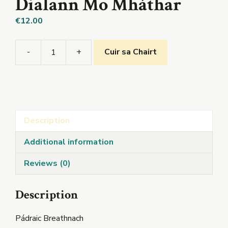
Dialann Mo Mháthar
€
12.00
-
+
Cuir sa Chairt
Dialann
Mo
Mháthar
quantity
Description
Additional information
Reviews (0)
Description
Pádraic Breathnach