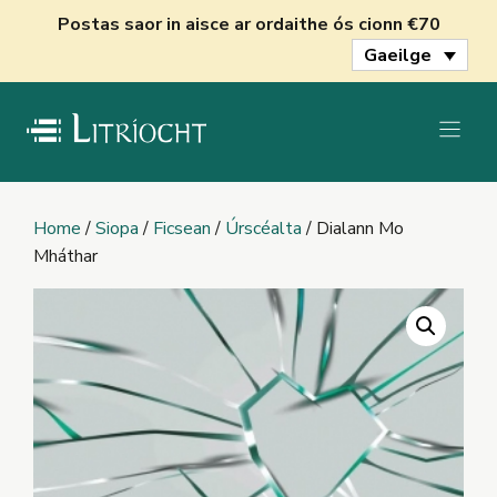
Skip
Postas saor in aisce ar ordaithe ós cionn €70
to
Gaeilge
content
Home
/
Siopa
/
Ficsean
/
Úrscéalta
/ Dialann Mo
Mháthar