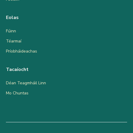
Eolas
Fúinn
Téarmaí
Príobháideachas
Tacaíocht
Déan Teagmháil Linn
Mo Chuntas