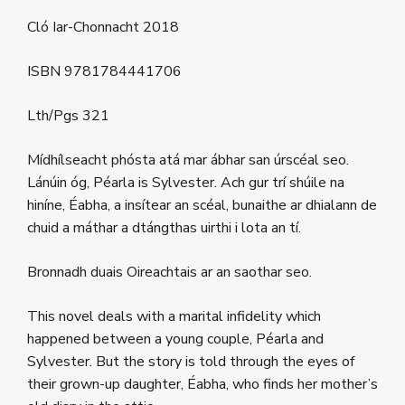
Cló Iar-Chonnacht 2018
ISBN 9781784441706
Lth/Pgs 321
Mídhílseacht phósta atá mar ábhar san úrscéal seo.
Lánúin óg, Péarla is Sylvester. Ach gur trí shúile na
hiníne, Éabha, a insítear an scéal, bunaithe ar dhialann de
chuid a máthar a dtángthas uirthi i lota an tí.
Bronnadh duais Oireachtais ar an saothar seo.
This novel deals with a marital infidelity which
happened between a young couple, Péarla and
Sylvester. But the story is told through the eyes of
their grown-up daughter, Éabha, who finds her mother’s