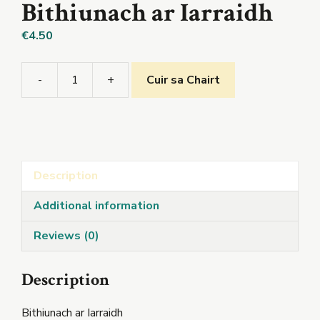
Bithiunach ar Iarraidh
€
4.50
-
+
Cuir sa Chairt
Bithiunach
ar
Iarraidh
quantity
Description
Additional information
Reviews (0)
Description
Bithiunach ar Iarraidh