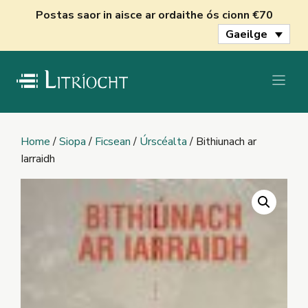
Skip
Postas saor in aisce ar ordaithe ós cionn €70
to
Gaeilge
content
Home
/
Siopa
/
Ficsean
/
Úrscéalta
/ Bithiunach ar
Iarraidh