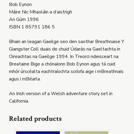
Bob Eynon
Máire Nic Mhaoláin a d’aistrigh
An Gúm 1996
ISBN 1 85791 186 5
Bhain an leagan Gaeilge seo den saothar Breathnaise Y
Giangster Coll duais de chuid Údarás na Gaeltachta in
Oireachtas na Gaeilge 1994. In Treorci ndeisceart na
Breataine Bige a chónaíonn Bob Eynon agus tá cuid
mhór úrscéalta eachtraíochta scríofa aige i mBreathnais
agus i mBéarla.
An Irish version of a Welsh adventure story set in
California.
Related products