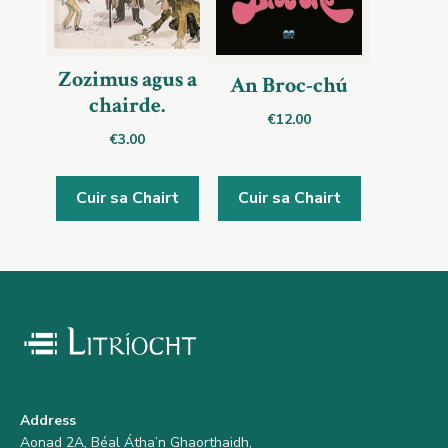
Zozimus agus a
An Broc-chú
chairde.
€
12.00
€
3.00
Cuir sa Chairt
Cuir sa Chairt
Address
Aonad 2A, Béal Átha’n Ghaorthaidh,