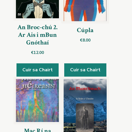
An Broc-chú 2.
Cúpla
Ar Ais i mBun
€
8.00
Gnóthaí
€
12.00
Cuir sa Chairt
Cuir sa Chairt
Mac Rí na