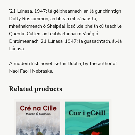
’21 Lúnasa, 1947: lá géibheannach, an lá gur chinntigh
Dolly Roscommon, an bhean mheánaosta,
mheánaicmeach ó Shéipéal Íosóilde bheith cúiteach le
Quentin Cullen, an leabharlannaí meánóg ó
Dhroimeanach. 21 Lúnasa, 1947: lá guasachtach, ál-lá
Lúnasa.
A modern Irish novel, set in Dublin, by the author of
Naoi Faoi i Nebraska.
Related products