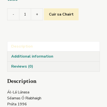
-
+
Cuir sa Chairt
Ál-
Lá
Lúnasa
quantity
Description
Additional information
Reviews (0)
Description
Ál-Lá Lúnasa
Séamas Ó Riabhaigh
Práta 1996