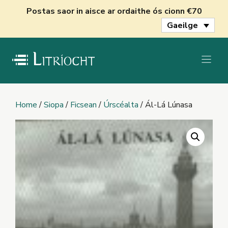
Skip
Postas saor in aisce ar ordaithe ós cionn €70
to
Gaeilge
content
Home
/
Siopa
/
Ficsean
/
Úrscéalta
/ Ál-Lá Lúnasa