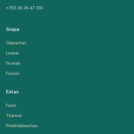
+353 (0) 26-47 330
Siopa
Oideachas
Leanaí
Ficsean
Focloirí
Eolas
Fúinn
Téarmaí
Príobháideachas