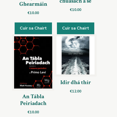
cnuasach a sé
Ghearmáin
€
10.00
€
10.00
Cuir sa Chairt
Cuir sa Chairt
Idir dhá thír
€
12.00
An Tábla
Peiriadach
€
10.00