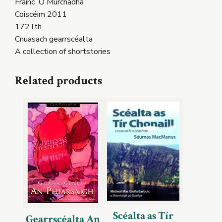
Frainc Ó Murchadha
Coiscéim 2011
172 lth.
Cnuasach gearrscéalta
A collection of shortstories
Related products
Scéalta as Tír
Gearrscéalta An