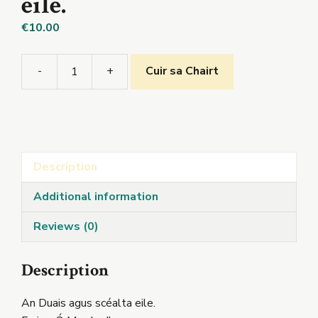
eile.
€
10.00
-
+
Cuir sa Chairt
An
Duais
agus
scéalta
eile.
Description
quantity
Additional information
Reviews (0)
Description
An Duais agus scéalta eile.