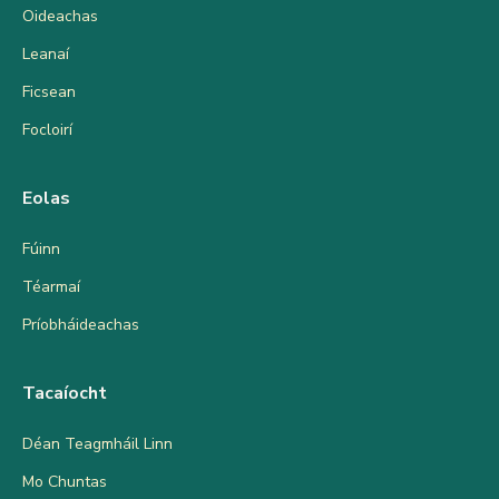
Oideachas
Leanaí
Ficsean
Focloirí
Eolas
Fúinn
Téarmaí
Príobháideachas
Tacaíocht
Déan Teagmháil Linn
Mo Chuntas