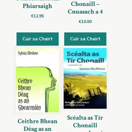
Chonaill –
Phiarsaigh
Cnuasach a 4
€
12.95
€
10.00
Cuir sa Chairt
Cuir sa Chairt
Scéalta as Tír
Ceithre Bhean
Chonaill
Déag as an