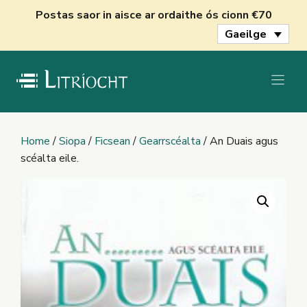
Skip
Postas saor in aisce ar ordaithe ós cionn €70
to
Gaeilge
content
Home
/
Siopa
/
Ficsean
/
Gearrscéalta
/ An Duais agus
scéalta eile.