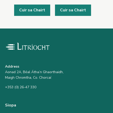
Cuir sa Chairt
Cuir sa Chairt
Address
Aonad 2A, Béal Átha’n Ghaorthaidh,
Maigh Chromtha, Co. Chorcaí
+353 (0) 26-47 330
Siopa