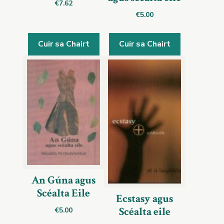
€
7.62
€
5.00
Cuir sa Chairt
Cuir sa Chairt
An Gúna agus
Scéalta Eile
Ecstasy agus
Scéalta eile
€
5.00