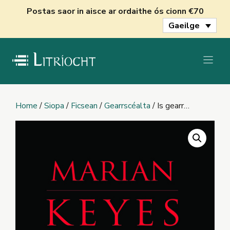
Skip
Postas saor in aisce ar ordaithe ós cionn €70
to
Gaeilge
content
Home
/
Siopa
/
Ficsean
/
Gearrscéalta
/ Is gearr…