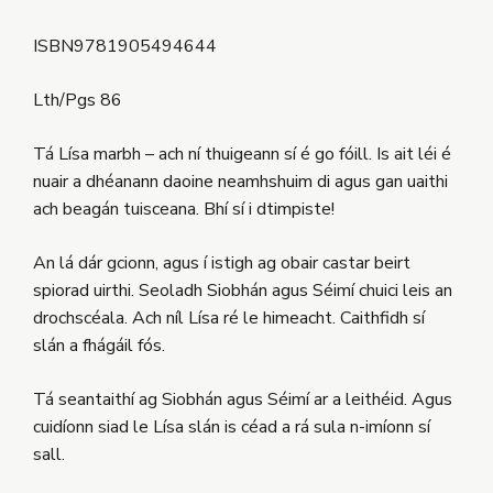
ISBN9781905494644
Lth/Pgs 86
Tá Lísa marbh – ach ní thuigeann sí é go fóill. Is ait léi é
nuair a dhéanann daoine neamhshuim di agus gan uaithi
ach beagán tuisceana. Bhí sí i dtimpiste!
An lá dár gcionn, agus í istigh ag obair castar beirt
spiorad uirthi. Seoladh Siobhán agus Séimí chuici leis an
drochscéala. Ach níl Lísa ré le himeacht. Caithfidh sí
slán a fhágáil fós.
Tá seantaithí ag Siobhán agus Séimí ar a leithéid. Agus
cuidíonn siad le Lísa slán is céad a rá sula n-imíonn sí
sall.