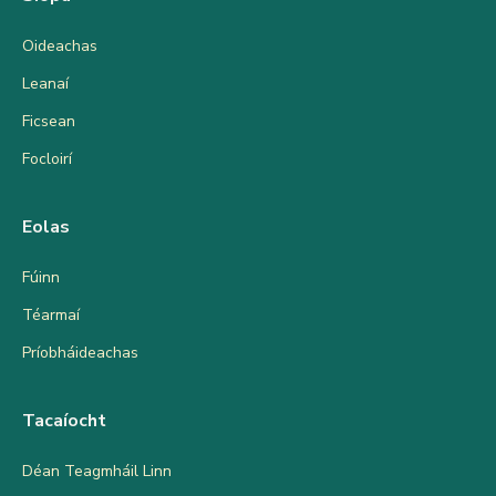
Oideachas
Leanaí
Ficsean
Focloirí
Eolas
Fúinn
Téarmaí
Príobháideachas
Tacaíocht
Déan Teagmháil Linn