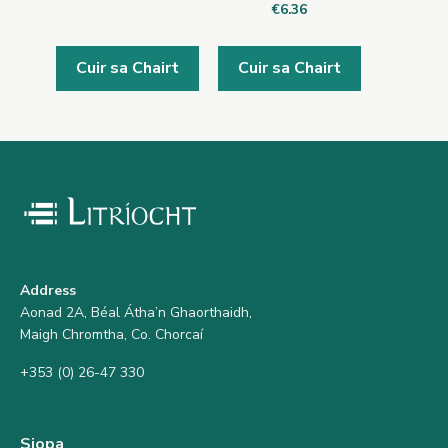
€
6.36
Cuir sa Chairt
Cuir sa Chairt
Address
Aonad 2A, Béal Átha’n Ghaorthaidh,
Maigh Chromtha, Co. Chorcaí
+353 (0) 26-47 330
Siopa