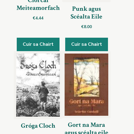
Ciorcal
Meiteamorfach
Punk agus
Scéalta Eile
€
4.44
€
8.00
Cuir sa Chairt
Cuir sa Chairt
Gort na Mara
Gróga Cloch
agus scéalta eile