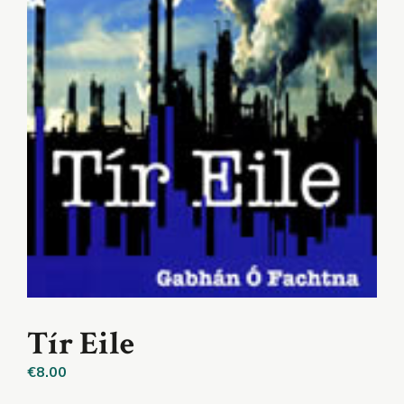
Tír Eile
€
8.00