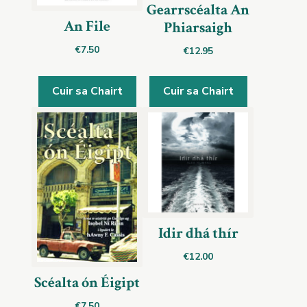
Gearrscéalta An
An File
Phiarsaigh
€
7.50
€
12.95
Cuir sa Chairt
Cuir sa Chairt
Idir dhá thír
€
12.00
Scéalta ón Éigipt
€
7.50