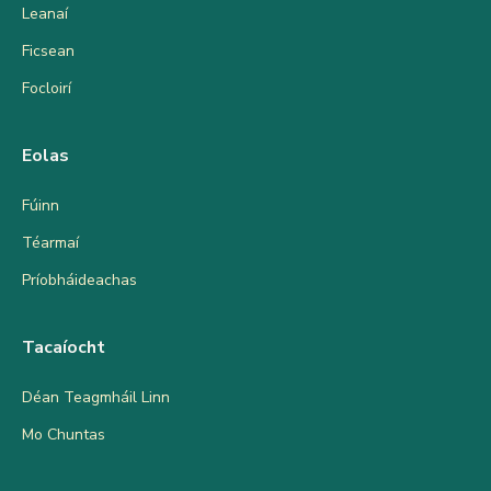
Leanaí
Ficsean
Focloirí
Eolas
Fúinn
Téarmaí
Príobháideachas
Tacaíocht
Déan Teagmháil Linn
Mo Chuntas