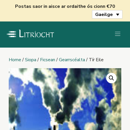
Skip
Postas saor in aisce ar ordaithe ós cionn €70
to
Gaeilge
content
Home
/
Siopa
/
Ficsean
/
Gearrscéalta
/ Tír Eile