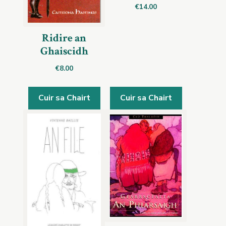
€
14.00
Ridire an
Ghaiscidh
€
8.00
Cuir sa Chairt
Cuir sa Chairt