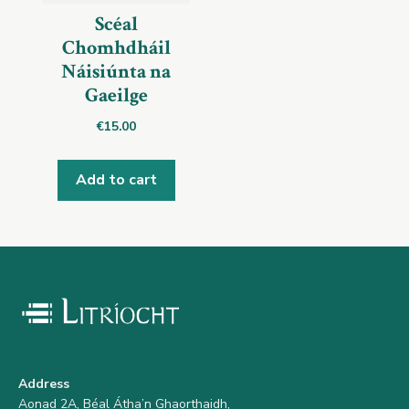
Scéal
Chomhdháil
Náisiúnta na
Gaeilge
€
15.00
Add to cart
Address
Aonad 2A, Béal Átha’n Ghaorthaidh,