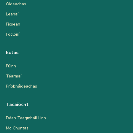
Oideachas
Leanaí
Ficsean
Focloirí
Eolas
Fúinn
Téarmaí
Príobháideachas
Tacaíocht
Déan Teagmháil Linn
Mo Chuntas