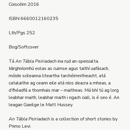
Coiscéim 2016
ISBN 6660012160235
Lth/Pgs 252
Bog/Softcover
Tá
An Tábla Peiriadach
ina rud an-speisialta.
Idirghníomhú eolas as cuimse agus taithí uafásach,
móide scileanna liteartha tarchéimnitheacht, atá
catalaithe ag ceann eile atá níos deacra a mheas, a
d’fhéadfá a thomhais mar – maitheas. Má bhí tú ag lorg
leabhar maith, leabhar maith i ngach ciall, is é seo é.
An
leagan Gaeilge le Matt Hussey.
An Tábla Peiriadach
is a collection of short stories by
Primo Levi.