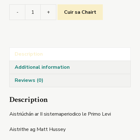
-
+
Cuir sa Chairt
An
Tábla
Peiriadach
quantity
Description
Additional information
Reviews (0)
Description
Aistriúchán ar II sistemaperiodico le Primo Levi
Aistrithe ag Matt Hussey