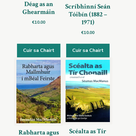
Déag as an
Scríbhinní Seán
Ghearmáin
Tóibín (1882 –
1971)
€
10.00
€
10.00
Cuir sa Chairt
Cuir sa Chairt
Scéalta as Tír
Rabharta agus