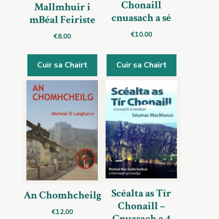
Chonaill
Mallmhuir i
cnuasach a sé
mBéal Feiriste
€
10.00
€
8.00
Cuir sa Chairt
Cuir sa Chairt
Scéalta as Tír
An Chomhcheilg
Chonaill –
€
12.00
Cnuasach a 4