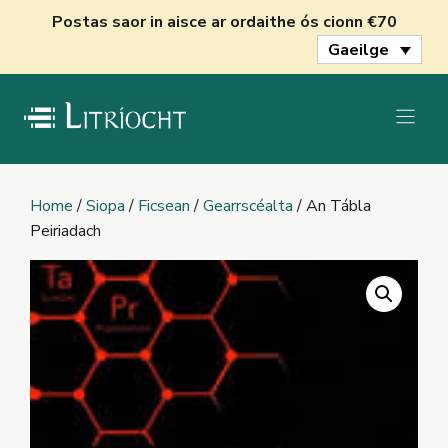
Skip
Postas saor in aisce ar ordaithe ós cionn €70
to
Gaeilge
content
Home
/
Siopa
/
Ficsean
/
Gearrscéalta
/ An Tábla
Peiriadach