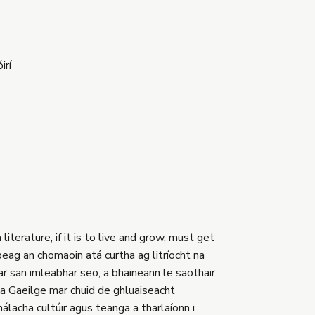
irí
literature, if it is to live and grow, must get
eag an chomaoin atá curtha ag litríocht na
ear san imleabhar seo, a bhaineann le saothair
 na Gaeilge mar chuid de ghluaiseacht
hálacha cultúir agus teanga a tharlaíonn i