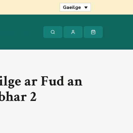
Gaeilge
Gaeilge
ar
Fud
an
Domhain:
gmháil Linn
Imleabhar
2
quantity
ilge ar Fud an
bhar 2