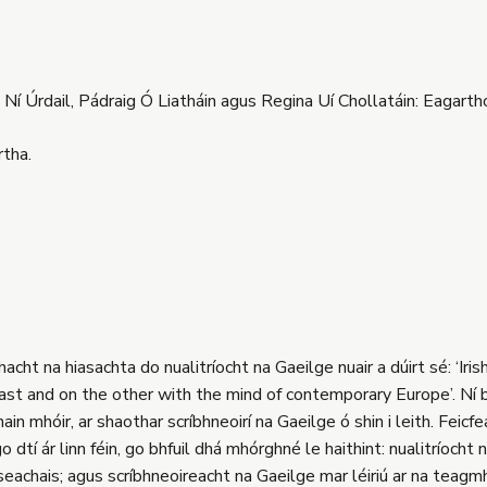
 Ní Úrdail, Pádraig Ó Liatháin agus Regina Uí Chollatáin: Eagarthó
tha.
ht na hiasachta do nualitríocht na Gaeilge nuair a dúirt sé: ‘Irish 
ast and on the other with the mind of contemporary Europe’. Ní b
in mhóir, ar shaothar scríbhneoirí na Gaeilge ó shin i leith. Feicf
dtí ár linn féin, go bhfuil dhá mhórghné le haithint: nualitríocht
iseachais; agus scríbhneoireacht na Gaeilge mar léiriú ar na teagm