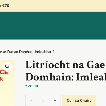
nn €70
inn
Siopa
Oideachas
Catagóirí
Déan Tea
ge ar Fud an Domhain: Imleabhar 2
Litríocht na Gae
Domhain: Imlea
€
20.00
-
+
Cuir sa Chairt
Litríocht