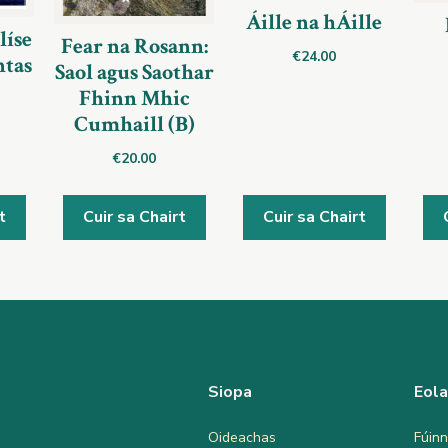
Áille na hÁille
líse
Fear na Rosann:
€
24.00
ntas
Saol agus Saothar
Fhinn Mhic
Cumhaill (B)
€
20.00
t
Cuir sa Chairt
Cuir sa Chairt
Siopa
Eol
Oideachas
Fúinn