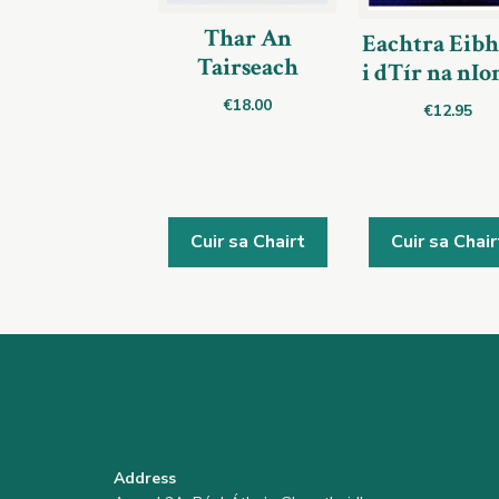
Thar An
Eachtra Eibh
Tairseach
i dTír na nIo
€
18.00
€
12.95
Cuir sa Chairt
Cuir sa Chair
Address