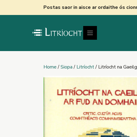
Skip
Postas saor in aisce ar ordaithe ós cio
to
content
Fú
Home
/
Siopa
/
Litríocht
/ Litríocht na Gaeil