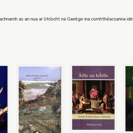
chnamh as an nua ar litríocht na Gaeilge ina comhthéacsanna idir