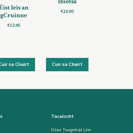
Íbíotsa
Éist leis an
€
10.00
gCruinne
€
12.95
Cuir sa Chairt
Cuir sa Chairt
as
Tacaíocht
Déan Teagmháil Linn