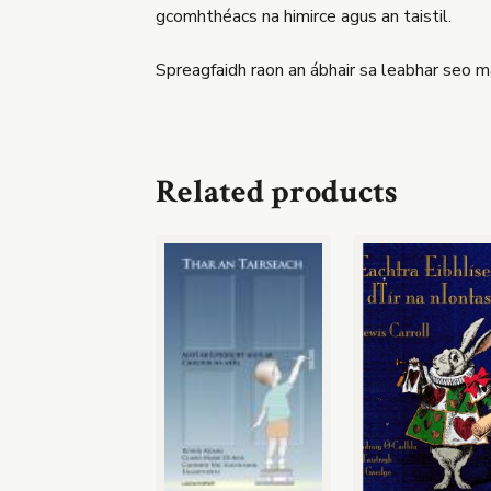
gcomhthéacs na himirce agus an taistil.
Spreagfaidh raon an ábhair sa leabhar seo ma
Related products