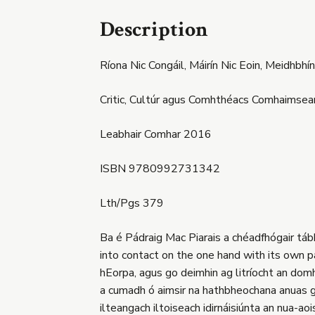
Description
Ríona Nic Congáil, Máirín Nic Eoin, Meidhbhín
Critic, Cultúr agus Comhthéacs Comhaimsear
Leabhair Comhar 2016
ISBN 9780992731342
Lth/Pgs 379
Ba é Pádraig Mac Piarais a chéadfhógair tábhac
into contact on the one hand with its own p
hEorpa, agus go deimhin ag litríocht an domha
a cumadh ó aimsir na hathbheochana anuas go 
ilteangach iltoiseach idirnáisiúnta an nua-ao