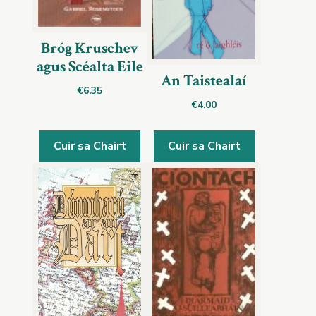
Bróg Kruschev
agus Scéalta Eile
An Taistealaí
€
6.35
€
4.00
Cuir sa Chairt
Cuir sa Chairt