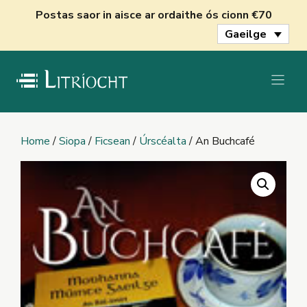
Skip
Postas saor in aisce ar ordaithe ós cionn €70
to
Gaeilge
content
Home
/
Siopa
/
Ficsean
/
Úrscéalta
/ An Buchcafé