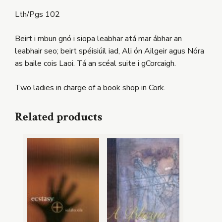
Lth/Pgs 102
Beirt i mbun gnó i siopa leabhar atá mar ábhar an
leabhair seo; beirt spéisiúil iad, Ali ón Ailgeir agus Nóra
as baile cois Laoi. Tá an scéal suite i gCorcaigh.
Two ladies in charge of a book shop in Cork.
Related products