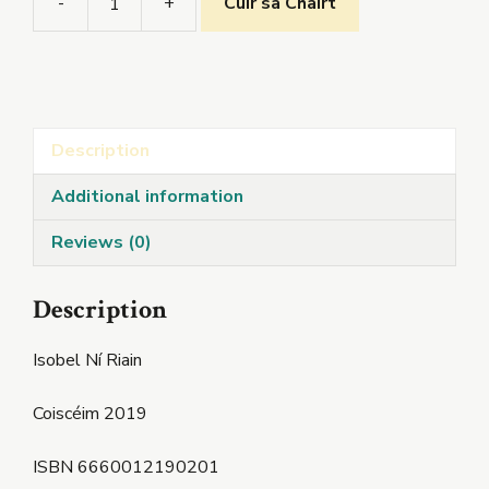
-
+
Cuir sa Chairt
An
Buchcafé
quantity
Description
Additional information
Reviews (0)
Description
Isobel Ní Riain
Coiscéim 2019
ISBN 6660012190201