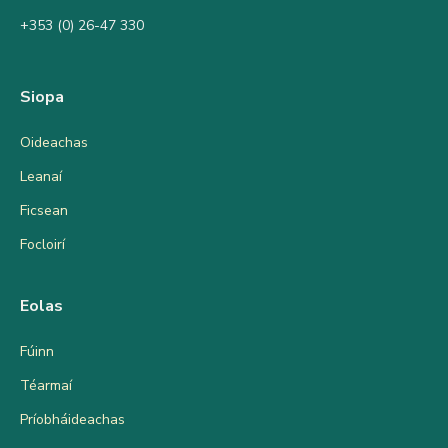
+353 (0) 26-47 330
Siopa
Oideachas
Leanaí
Ficsean
Focloirí
Eolas
Fúinn
Téarmaí
Príobháideachas