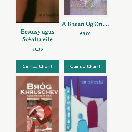
A Bhean Og On….
Ecstasy agus
€
8.00
Scéalta eile
€
6.36
Cuir sa Chairt
Cuir sa Chairt