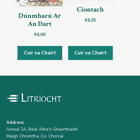
Ciontach
Dúnmharú Ar
€
6.35
An Dart
€
6.00
Cuir sa Chairt
Cuir sa Chairt
Address
Aonad 2A, Béal Átha’n Ghaorthaidh,
Maigh Chromtha, Co. Chorcaí