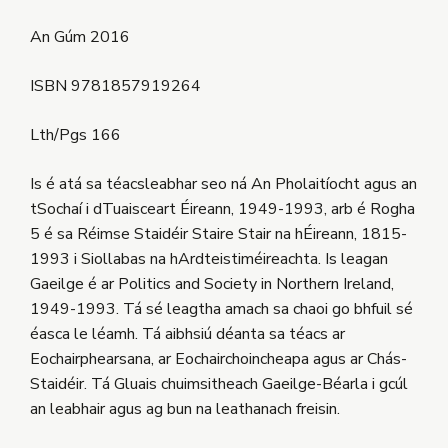
An Gúm 2016
ISBN 9781857919264
Lth/Pgs 166
Is é atá sa téacsleabhar seo ná An Pholaitíocht agus an
tSochaí i dTuaisceart Éireann, 1949-1993, arb é Rogha
5 é sa Réimse Staidéir Staire Stair na hÉireann, 1815-
1993 i Siollabas na hArdteistiméireachta. Is leagan
Gaeilge é ar Politics and Society in Northern Ireland,
1949-1993. Tá sé leagtha amach sa chaoi go bhfuil sé
éasca le léamh. Tá aibhsiú déanta sa téacs ar
Eochairphearsana, ar Eochairchoincheapa agus ar Chás-
Staidéir. Tá Gluais chuimsitheach Gaeilge-Béarla i gcúl
an leabhair agus ag bun na leathanach freisin.