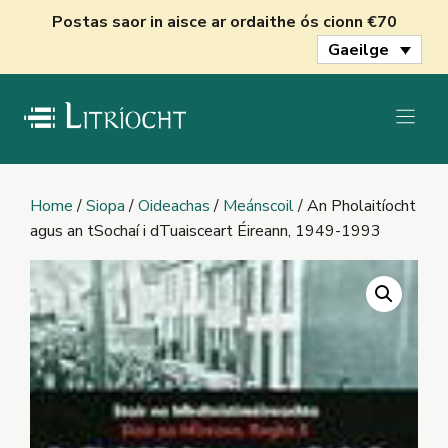
Skip
Postas saor in aisce ar ordaithe ós cionn €70
to
Gaeilge
content
Home
/
Siopa
/
Oideachas
/
Meánscoil
/ An Pholaitíocht
agus an tSochaí i dTuaisceart Éireann, 1949-1993