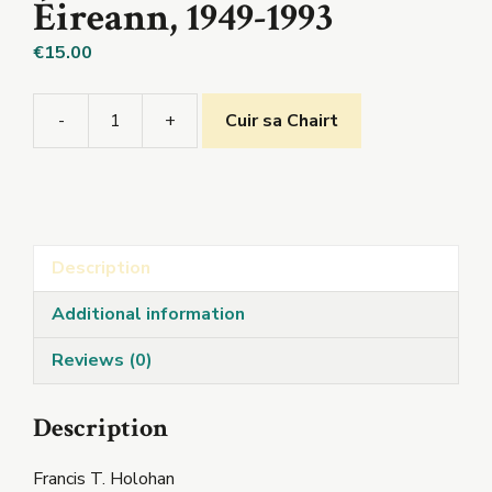
Éireann, 1949-1993
€
15.00
-
+
Cuir sa Chairt
An
Pholaitíocht
agus
an
tSochaí
Description
i
dTuaisceart
Additional information
Éireann,
1949-
Reviews (0)
1993
quantity
Description
Francis T. Holohan