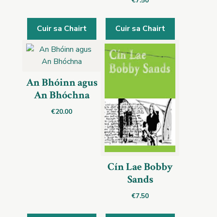
€
7.50
Cuir sa Chairt
Cuir sa Chairt
An Bhóinn agus
An Bhóchna
€
20.00
Cín Lae Bobby
Sands
€
7.50