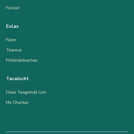
Focloirí
Eolas
Fúinn
Téarmaí
Príobháideachas
Tacaíocht
Déan Teagmháil Linn
Mo Chuntas