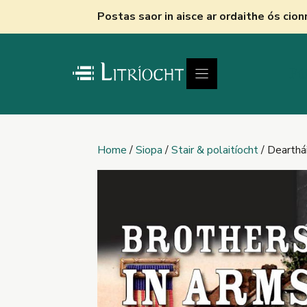
Skip
Postas saor in aisce ar ordaithe ós cio
to
content
Fú
Home
/
Siopa
/
Stair & polaitíocht
/ Dearthá