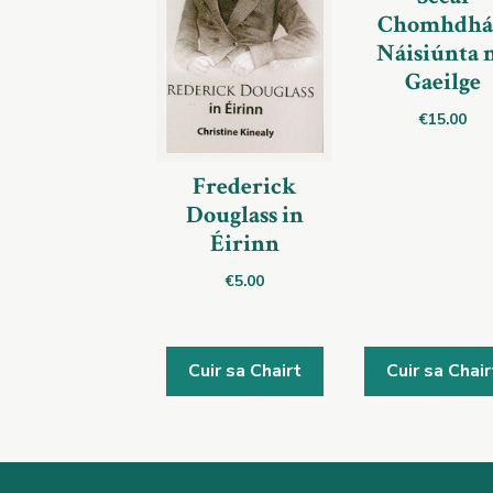
Chomhdhá
Náisiúnta 
Gaeilge
€
15.00
Frederick
Douglass in
Éirinn
€
5.00
Cuir sa Chairt
Cuir sa Chair