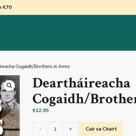
nn €70
inn
Siopa
Oideachas
Catagóirí
Déan Tea
ireacha Cogaidh/Brothers in Arms
Deartháireacha
Cogaidh/Brothe
€
12.95
-
+
Cuir sa Chairt
Deartháireacha