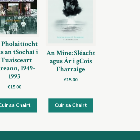
 Pholaitíocht
s an tSochaí i
An Mine: Sléacht
dTuaisceart
agus Ár i gCois
reann, 1949-
Fharraige
1993
€
15.00
€
15.00
Cuir sa Chairt
Cuir sa Chairt