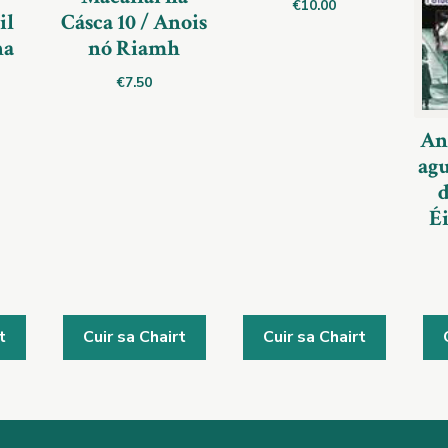
€
10.00
il
Cásca 10 / Anois
na
nó Riamh
€
7.50
An
agu
Éi
t
Cuir sa Chairt
Cuir sa Chairt