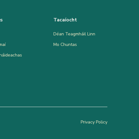
as
Tacaíocht
Déan Teagmháil Linn
maí
Mo Chuntas
bháideachas
Privacy Policy