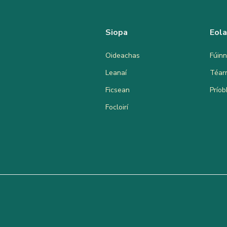
Siopa
Eol
Oideachas
Fúinn
Leanaí
Téar
Ficsean
Prío
Focloirí