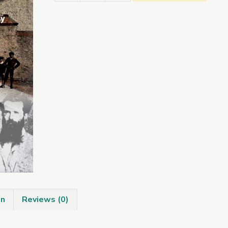
Cogaidh/Brothers
in
Arms
quantity
on
Reviews (0)