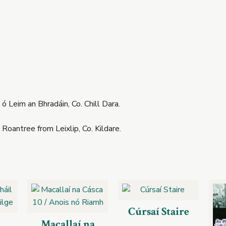
 Leim an Bhradáin, Co. Chill Dara.
oantree from Leixlip, Co. Kildare.
Cúrsaí Staire
Macallaí na